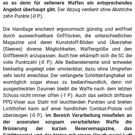
so es denn für seltenere Waffen ein entsprechendes
Angebot überhaupt gibt.
Der Abzug verdient ohne Abstriche
zehn Punkte (-0 P.).
Die Handlage erscheint ergonomisch günstig und eröffnet
durch auswechselbare Griffrücken, die unterschiedlichen
Magazine und deren Kunststoff-Böden und Überzieher
(Sleeves) diverse Möglichkeiten, Waffengröße und den
Griffbereich anzupassen. Auch hier erkämpft sich die SC die
volle Punktzahl (-0 P.). Alle Bedienelemente sind entweder
beidseitig angelegt oder umsteckbar, dazu ohne Umgreifen
sehr leicht erreichbar. Der verlängerte Schlittenfanghebel ist
womöglich sogar etwas zu bedienfreundlich, denn mit
ausgestreckten Daumen bleibt die Waffe nach dem letzten
Schuss nicht immer offen (-1 P.). Auch das seitlich driftbare
PPQ-Visier aus Stahl mit leuchtenden Punkten und breiten
Lichthöfen kann auf einer handlichen Combat-Pistole voll
überzeugen (-0 P.).
Im Bereich Verarbeitung missfielen an
der ansonsten sorgsam verarbeiteten Waffe die
Brünierung der kurzen Reservemagazine, das