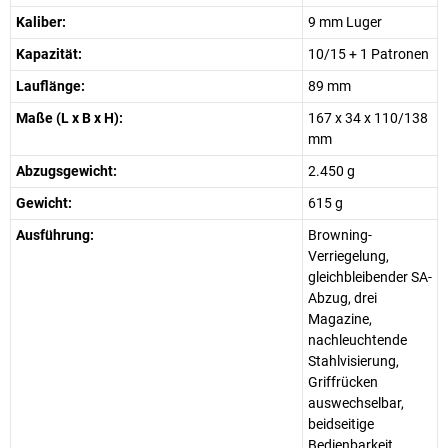
Kaliber:
9 mm Luger
Kapazität:
10/15 + 1 Patronen
Lauflänge:
89 mm
Maße (L x B x H):
167 x 34 x 110/138
mm
Abzugsgewicht:
2.450 g
Gewicht:
615 g
Ausführung:
Browning-
Verriegelung,
gleichbleibender SA-
Abzug, drei
Magazine,
nachleuchtende
Stahlvisierung,
Griffrücken
auswechselbar,
beidseitige
Bedienbarkeit.