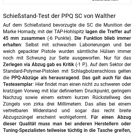
Schießstand-Test der PPQ SC von Walther
Auf dem Schießstand bevorzugte die SC die Munition der
Marke Hornady, mit der TAP-Hohlspitz
lagen die Treffer auf
45 mm zusammen
(-6 Punkte).
Die Funktion blieb immer
erhalten
: Selbst mit schwachen Laborierungen und bei
weich gepackter Pistole wurden sämtliche Hülsen immer
noch mit Schwung zur Seite ausgeworfen. Nur für das
Zerlegen via Abzug gab es Kritik
(-1 P.). Auf dem Sektor der
Standard-Polymer-Pistolen mit Schlagbolzenschloss gelten
die
PPQ-Abzüge als herausragend
.
Das galt auch für das
Testexemplar
: Hier findet man einen nicht zu schweren oder
kratzigen Vorweg mit klar definiertem Druckpunkt, geringem
Nachzug sowie einem extrem kurzen Rückstellweg des
Züngels von zirka drei Millimetern. Das alles bei einem
vertretbaren Widerstand und sogar das recht breite
Abzugszüngel erscheint wohlgeformt.
Für einen Abzug
dieser Qualität muss man bei anderen Herstellern oder
Tuning-Spezialisten teilweise tüchtig in die Tasche greifen,