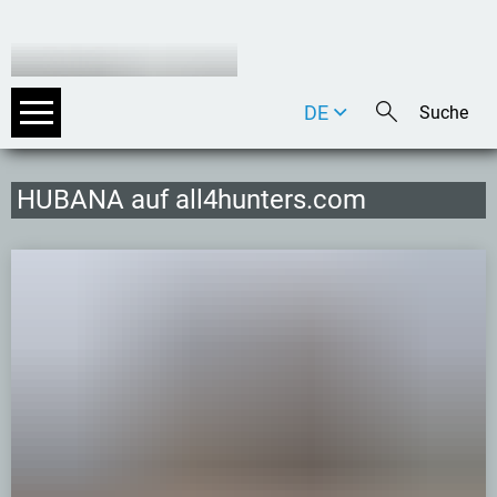
DE
EN
IT
HUBANA auf all4hunters.com