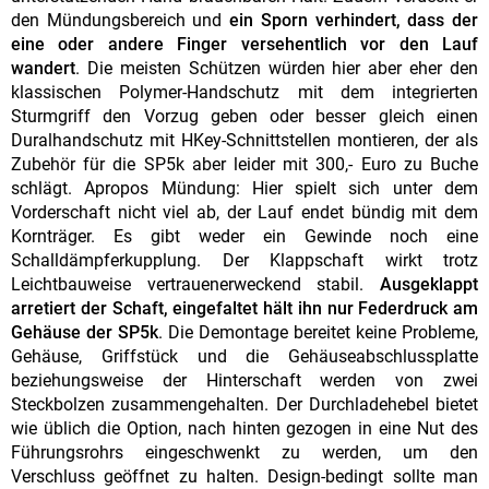
den Mündungsbereich und
ein Sporn verhindert, dass der
eine oder andere Finger versehentlich vor den Lauf
wandert
. Die meisten Schützen würden hier aber eher den
klassischen Polymer-Handschutz mit dem integrierten
Sturmgriff den Vorzug geben oder besser gleich einen
Duralhandschutz mit HKey-Schnittstellen montieren, der als
Zubehör für die SP5k aber leider mit 300,- Euro zu Buche
schlägt. Apropos Mündung: Hier spielt sich unter dem
Vorderschaft nicht viel ab, der Lauf endet bündig mit dem
Kornträger. Es gibt weder ein Gewinde noch eine
Schalldämpferkupplung. Der Klappschaft wirkt trotz
Leichtbauweise vertrauenerweckend stabil.
Ausgeklappt
arretiert der Schaft, eingefaltet hält ihn nur Federdruck am
Gehäuse der SP5k
. Die Demontage bereitet keine Probleme,
Gehäuse, Griffstück und die Gehäuseabschlussplatte
beziehungsweise der Hinterschaft werden von zwei
Steckbolzen zusammengehalten. Der Durchladehebel bietet
wie üblich die Option, nach hinten gezogen in eine Nut des
Führungsrohrs eingeschwenkt zu werden, um den
Verschluss geöffnet zu halten. Design-bedingt sollte man