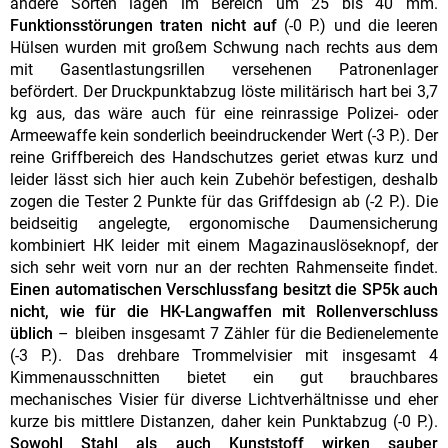
andere Sorten lagen im Bereich um 25 bis 40 mm.
Funktionsstörungen traten nicht auf
(-0 P.) und die leeren
Hülsen wurden mit großem Schwung nach rechts aus dem
mit Gasentlastungsrillen versehenen Patronenlager
befördert. Der Druckpunktabzug löste militärisch hart bei 3,7
kg aus, das wäre auch für eine reinrassige Polizei- oder
Armeewaffe kein sonderlich beeindruckender Wert (-3 P.). Der
reine Griffbereich des Handschutzes geriet etwas kurz und
leider lässt sich hier auch kein Zubehör befestigen, deshalb
zogen die Tester 2 Punkte für das Griffdesign ab (-2 P.). Die
beidseitig angelegte, ergonomische Daumensicherung
kombiniert HK leider mit einem Magazinauslöseknopf, der
sich sehr weit vorn nur an der rechten Rahmenseite findet.
Einen automatischen Verschlussfang besitzt die SP5k auch
nicht, wie für die HK-Langwaffen mit Rollenverschluss
üblich
– bleiben insgesamt 7 Zähler für die Bedienelemente
(-3 P.). Das drehbare Trommelvisier mit insgesamt 4
Kimmenausschnitten bietet ein gut brauchbares
mechanisches Visier für diverse Lichtverhältnisse und eher
kurze bis mittlere Distanzen, daher kein Punktabzug (-0 P.).
Sowohl Stahl als auch Kunststoff wirken sauber