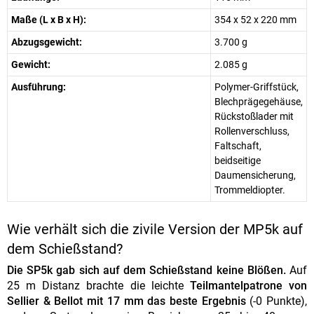
Maße (L x B x H):
354 x 52 x 220 mm
Abzugsgewicht:
3.700 g
Gewicht:
2.085 g
Ausführung:
Polymer-Griffstück,
Blechprägegehäuse,
Rückstoßlader mit
Rollenverschluss,
Faltschaft,
beidseitige
Daumensicherung,
Trommeldiopter.
Wie verhält sich die zivile Version der MP5k auf
dem Schießstand?
Die SP5k gab sich auf dem Schießstand keine Blößen.
Auf
25 m Distanz brachte die leichte
Teilmantelpatrone von
Sellier & Bellot mit 17 mm das beste Ergebnis
(-0 Punkte),