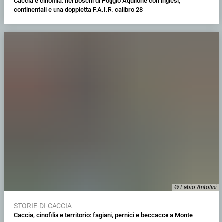
Caccia e cinofilia: nei boschi di Poggio Aquilone con inglesi,
continentali e una doppietta F.A.I.R. calibro 28
© Fabio Antolini
STORIE-DI-CACCIA
Caccia, cinofilia e territorio: fagiani, pernici e beccacce a Monte