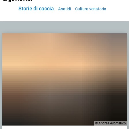
Storie di caccia
Anatidi
Cultura venatoria
© Andrea Aromatico