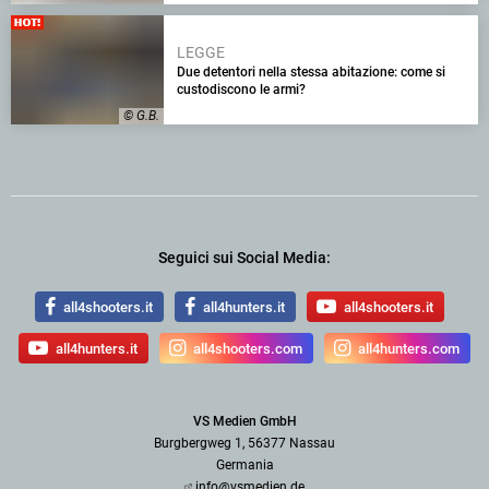
LEGGE
Due detentori nella stessa abitazione: come si
custodiscono le armi?
© G.B.
Seguici sui Social Media:
all4shooters.it
all4hunters.it
all4shooters.it
all4hunters.it
all4shooters.com
all4hunters.com
VS Medien GmbH
Burgbergweg 1, 56377 Nassau
Germania
info@vsmedien.de