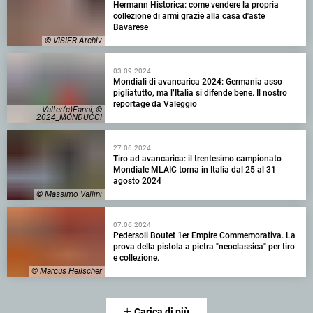
Hermann Historica: come vendere la propria
collezione di armi grazie alla casa d'aste
Bavarese
© VISIER Archiv
03.09.2024
Mondiali di avancarica 2024: Germania asso
pigliatutto, ma l’Italia si difende bene. Il nostro
reportage da Valeggio
Valter(c)Fanni, ©
2024_MONDUCCI
27.06.2024
Tiro ad avancarica: il trentesimo campionato
Mondiale MLAIC torna in Italia dal 25 al 31
agosto 2024
© Massimo Vallini
07.06.2024
Pedersoli Boutet 1er Empire Commemorativa. La
prova della pistola a pietra "neoclassica" per tiro
e collezione.
© Marcus Heilscher
Carica di più