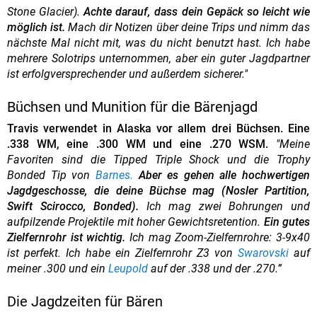
Stone Glacier).
Achte darauf, dass dein Gepäck so leicht wie
möglich ist.
Mach dir Notizen über deine Trips und nimm das
nächste Mal nicht mit, was du nicht benutzt hast. Ich habe
mehrere Solotrips unternommen, aber ein guter Jagdpartner
ist erfolgversprechender und außerdem sicherer."
Büchsen und Munition für die Bärenjagd
Travis verwendet in Alaska vor allem drei Büchsen. Eine
.338 WM, eine .300 WM und eine .270 WSM.
"Meine
Favoriten sind die Tipped Triple Shock und die Trophy
Bonded Tip von
Barnes.
Aber es gehen alle hochwertigen
Jagdgeschosse, die deine Büchse mag (Nosler Partition,
Swift Scirocco, Bonded).
Ich mag zwei Bohrungen und
aufpilzende Projektile mit hoher Gewichtsretention.
Ein gutes
Zielfernrohr ist wichtig.
Ich mag Zoom-Zielfernrohre: 3-9x40
ist perfekt. Ich habe ein Zielfernrohr Z3 von
Swarovski
auf
meiner .300 und ein
Leupold
auf der .338 und der .270.”
Die Jagdzeiten für Bären