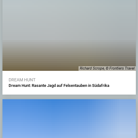
Richard Scrope, © Frontiers Travel
DREAM HUNT
Dream Hunt: Rasante Jagd auf Felsentauben in Südafrika