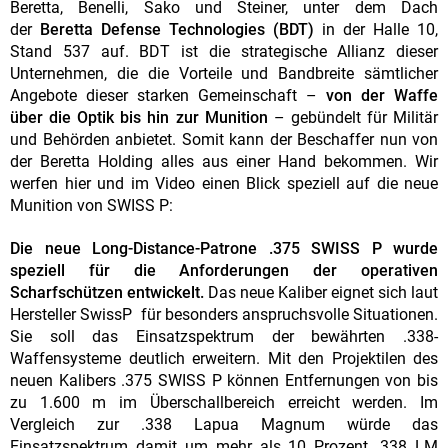
Beretta, Benelli, Sako und Steiner, unter dem Dach
der
Beretta Defense Technologies (BDT)
in der Halle 10,
Stand 537 auf. BDT ist die strategische Allianz dieser
Unternehmen, die die Vorteile und Bandbreite sämtlicher
Angebote dieser starken Gemeinschaft –
von der Waffe
über die Optik bis hin zur Munition
– gebündelt für Militär
und Behörden anbietet. Somit kann der Beschaffer nun von
der Beretta Holding alles aus einer Hand bekommen. Wir
werfen hier und im Video einen Blick speziell auf die neue
Munition von SWISS P:
Die neue Long-Distance-Patrone .375 SWISS P wurde
speziell für die Anforderungen der operativen
Scharfschützen entwickelt.
Das neue Kaliber eignet sich laut
Hersteller SwissP für besonders anspruchsvolle Situationen.
Sie soll das Einsatzspektrum der bewährten .338-
Waffensysteme deutlich erweitern. Mit den Projektilen des
neuen Kalibers .375 SWISS P können Entfernungen von bis
zu 1.600 m im Überschallbereich erreicht werden. Im
Vergleich zur .338 Lapua Magnum würde das
Einsatzspektrum damit um mehr als 10 Prozent .338 LM