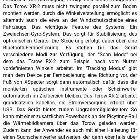
Das Tcrow XR-2 muss nicht zwingend parallel zum Boden
montiert werden, durch die Winkelverstellung ermöglicht es
alternativ auch die etwa an der Windschutzscheibe eines
Fahrzeugs. Das wichtigste Feature des Systems: Ein
Zweiachsen-Gyro-System. Das sorgt für Stabilisierung des
optronischen Geräts. Die Steuerung erfolgt dabei über eine
Bluetooth-Fernbedienung.
Es stehen für das Gerät
verschiedene Modi zur Verfügung,
den "Scan Mode" bei
dem das Tcrow RX-2 zum Beispiel nach vom Nutzer
vordefinierten Winkeln arbeitet. Im "Tracking Modus" gibt
man dem Device per Fernbedienung eine Richtung vor, der
Fuß von XSpecter sorgt dann automatisch dafür, dass die
montierten optischen Instrumente oder Scheinwerfer
automatisch im Zielbereich bleiben. Das Tcrow XR-2 arbeitet
grundsätzlich kabellos, die Stromversorgung erfolgt über
USB.
Das Gerät bietet zudem Upgrademöglichkeiten:
So
kann mit einer zusätzlichen Powerbank an der Picytinny-Rail
die Wärmebildkamera über das Tcrow geladen werden.
Zudem kann der Anwender es auch mit einer Halterung für
einen Suchscheinwerfer aufwerten, der dann ebenfalls über