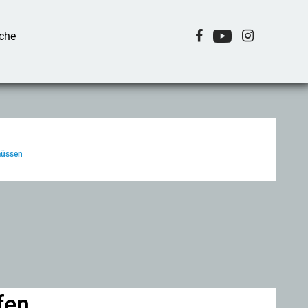
 müssen
fen,