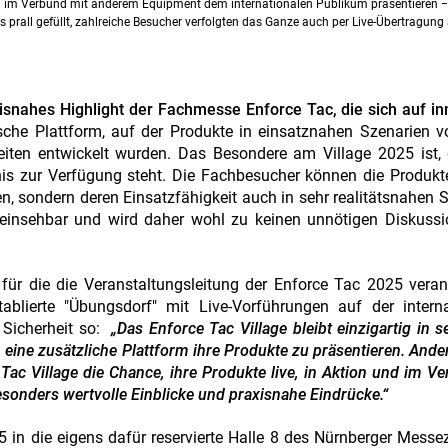
nd im Verbund mit anderem Equipment dem internationalen Publikum präsentieren −
prall gefüllt, zahlreiche Besucher verfolgten das Ganze auch per Live-Übertragung
isnahes Highlight der Fachmesse Enforce Tac, die sich auf i
ische Plattform, auf der Produkte in einsatznahen Szenarien v
heiten entwickelt wurden. Das Besondere am Village 2025 ist,
nis zur Verfügung steht. Die Fachbesucher können die Produk
hen, sondern deren Einsatzfähigkeit auch in sehr realitätsnahen 
 einsehbar und wird daher wohl zu keinen unnötigen Diskussi
 für die die Veranstaltungsleitung der Enforce Tac 2025 veran
ablierte "Übungsdorf" mit Live-Vorführungen auf der intern
 Sicherheit so:
„Das Enforce Tac Village bleibt einzigartig in se
n eine zusätzliche Plattform ihre Produkte zu präsentieren. Ande
ac Village die Chance, ihre Produkte live, in Aktion und im V
esonders wertvolle Einblicke und praxisnahe Eindrücke.“
25 in die eigens dafür reservierte Halle 8 des Nürnberger Mess