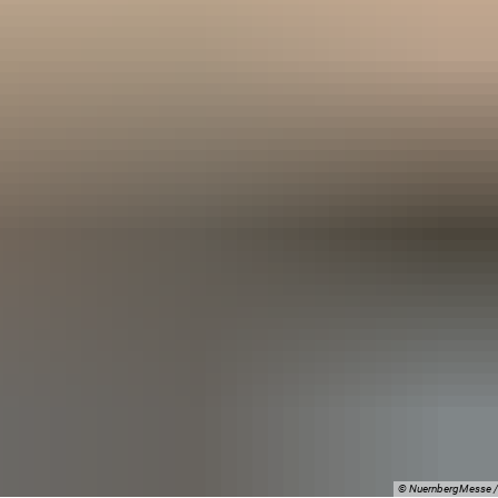
© NuernbergMesse / 