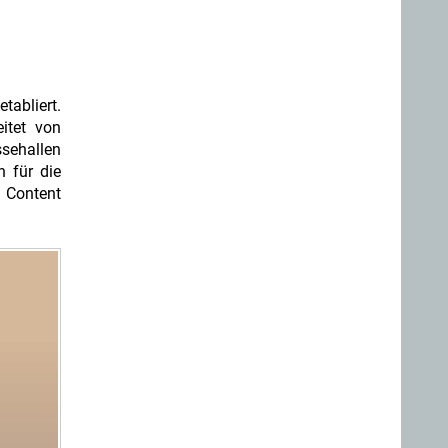
tabliert.
eitet von
sehallen
n für die
 Content