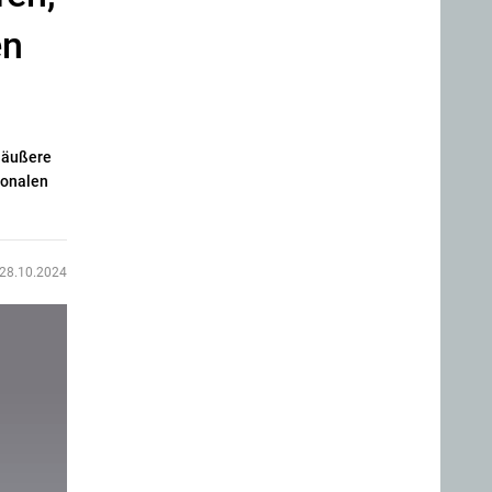
en
d äußere
ionalen
28.10.2024