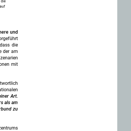
 die
 auf
nnere und
orgeführt
 dass die
te der am
Szenarien
onen mit
twortlich
ationalen
iner Art.
rs als am
erbund zu
ezentrums