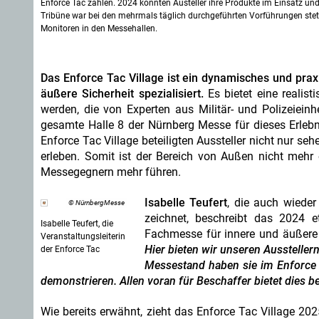
Enforce Tac zählen. 2024 konnten Austeller ihre Produkte im Einsatz u
Tribüne war bei den mehrmals täglich durchgeführten Vorführungen stets 
Monitoren in den Messehallen.
Das Enforce Tac Village ist ein dynamisches und prax
äußere Sicherheit spezialisiert.
Es bietet eine realist
werden, die von Experten aus Militär- und Polizeiein
gesamte Halle 8 der Nürnberg Messe für dieses Erleb
Enforce Tac Village beteiligten Aussteller nicht nur se
erleben. Somit ist der Bereich von Außen nicht mehr
Messegegnern mehr führen.
Isabelle Teufert
, die auch wieder
© NürnbergMesse
zeichnet, beschreibt das 2024 et
Isabelle Teufert, die
Fachmesse für innere und äußere
Veranstaltungsleiterin
Hier bieten wir unseren Aussteller
der Enforce Tac
Messestand haben sie im Enforce T
demonstrieren. Allen voran für Beschaffer bietet dies b
Wie bereits erwähnt, zieht das Enforce Tac Village 20