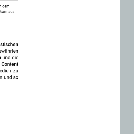
en dem
 Team aus
istischen
bewährten
n
und die
Content
edien zu
en und so