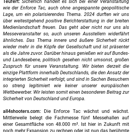
Teufert:
Sicherlich handelt es sich bei einer Veranstaltung
wie der Enforce Tac, auch ohne angespannte geopolitische
Lage, um ein polarisierendes Thema. 2024 durften wir uns
über weitestgehend positive Berichterstattung in der breiten
Medienlandschaft freuen. Das geht aber nicht nur uns als
Messeveranstalter so, auch unseren Ausstellern widerfährt
ähnliches. Das Thema innere und äußere Sicherheit rückt
wieder mehr in die Köpfe der Gesellschaft und ist präsenter
als die Jahre zuvor. Darüber hinaus genießen wir auf Bundes-
und Landesebene, politisch gesehen nicht umsonst, großen
Zuspruch für unsere Veranstaltung. Wir bieten derzeit die
einzige Plattform innerhalb Deutschlands, die den Ansatz der
integrierten Sicherheit verfolgt, und sind in Sachen Besuchern
so streng legitimiert wie keiner unserer europäischen
Wettbewerber. Wir leisten somit einen besonderen Beitrag zur
Sicherheit von Deutschland und Europa.
all4shooters.com:
Die Enforce Tac wächst und wächst.
Mittlerweile belegt die Fachmesse fünf Messehallen auf
einer Gesamtfläche von 48.000 m². Ist hier in Zukunft mit
noch mehr Expansion zu rechnen oder ist nun das berühmte