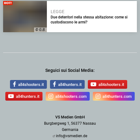
LEGGE
Due detentori nella stessa abitazione: come si
custodiscono le armi?
© G.B.
Seguici sui Social Media:
all4shooters.it
all4hunters.it
all4shooters.it
all4hunters.it
all4shooters.com
all4hunters.com
VS Medien GmbH
Burgbergweg 1, 56377 Nassau
Germania
info@vsmedien.de