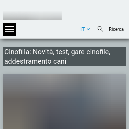
IT
DE
EN
Cinofilia: Novità, test, gare cinofile,
addestramento cani