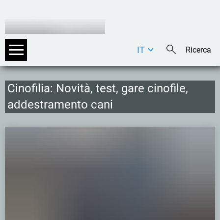
IT
DE
EN
Cinofilia: Novità, test, gare cinofile,
addestramento cani