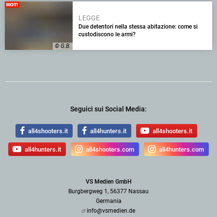
LEGGE
Due detentori nella stessa abitazione: come si
custodiscono le armi?
© G.B.
Seguici sui Social Media:
all4shooters.it
all4hunters.it
all4shooters.it
all4hunters.it
all4shooters.com
all4hunters.com
VS Medien GmbH
Burgbergweg 1, 56377 Nassau
Germania
info@vsmedien.de