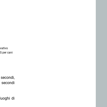
ovativo
S per cani
 secondi,
i secondi
luoghi di