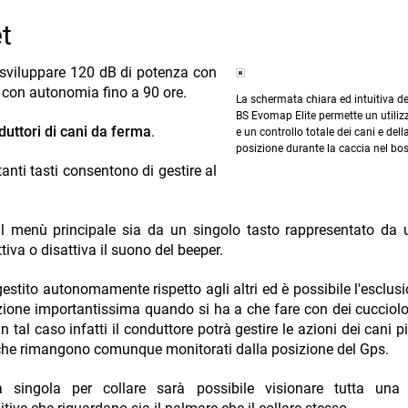
t
a sviluppare 120 dB di potenza con
e con autonomia fino a 90 ore.
La schermata chiara ed intuitiva d
BS Evomap Elite permette un utiliz
uttori di cani da ferma
.
e un controllo totale dei cani e dell
posizione durante la caccia nel bo
anti tasti consentono di gestire al
al menù principale sia da un singolo tasto rappresentato da
iva o disattiva il suono del beeper.
stito autonomamente rispetto agli altri ed è possibile l'esclusi
zione importantissima quando si ha a che fare con dei cucciolo
 tal caso infatti il conduttore potrà gestire le azioni dei cani p
 che rimangono comunque monitorati dalla posizione del Gps.
 singola per collare sarà possibile visionare tutta una 