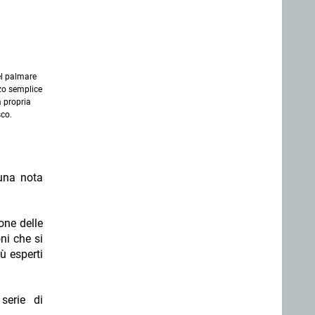
el palmare
zo semplice
a propria
sco.
 una nota
one delle
ni che si
iù esperti
serie di