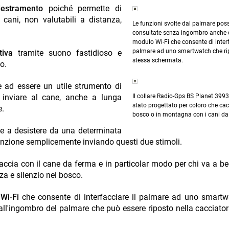
destramento
poiché permette di
 cani, non valutabili a distanza,
Le funzioni svolte dal palmare pos
consultate senza ingombro anche
modulo Wi-Fi che consente di interf
palmare ad uno smartwatch che ri
tiva
tramite suono fastidioso e
stessa schermata.
o.
ce ad essere un utile strumento di
 inviare al cane, anche a lunga
Il collare Radio-Gps BS Planet 3993 
stato progettato per coloro che ca
e.
bosco o in montagna con i cani da
ane a desistere da una determinata
tenzione semplicemente inviando questi due stimoli.
 caccia con il cane da ferma e in particolar modo per chi va a b
zza e silenzio nel bosco.
Wi-Fi
che consente di interfacciare il palmare ad uno smart
ll'ingombro del palmare che può essere riposto nella cacciator