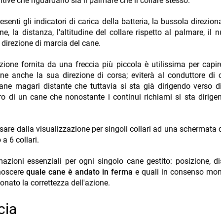
itive che riguardano sia il palmare che il collare stesso.
senti gli indicatori di carica della batteria, la bussola direzion
e, la distanza, l'altitudine del collare rispetto al palmare, il 
 la direzione di marcia del cane.
zione fornita da una freccia più piccola è utilissima per capire
ne anche la sua direzione di corsa; eviterà al conduttore di
ane magari distante che tuttavia si sta già dirigendo verso di
ntro di un cane che nonostante i continui richiami si sta dirige
ssare dalla visualizzazione per singoli collari ad una schermata d
a 6 collari.
azioni essenziali per ogni singolo cane gestito: posizione, d
onoscere
quale cane è andato in ferma
e quali in consenso mon
donato la correttezza dell'azione.
cia