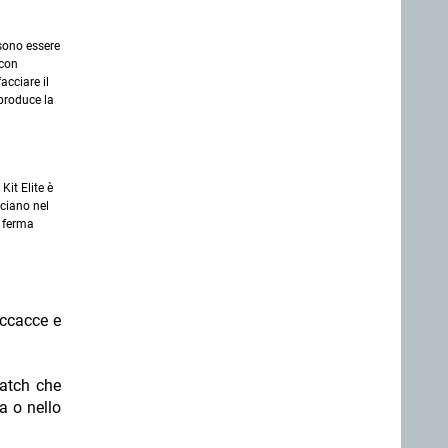
sono essere
 con
acciare il
produce la
Kit Elite è
cciano nel
 ferma
eccacce e
watch che
a o nello