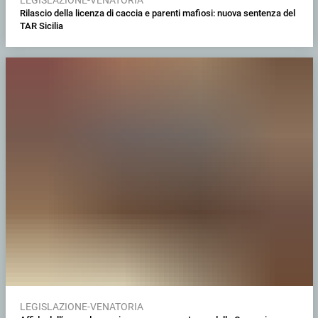
Rilascio della licenza di caccia e parenti mafiosi: nuova sentenza del
TAR Sicilia
LEGISLAZIONE-VENATORIA