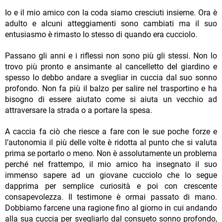
Io e il mio amico con la coda siamo cresciuti insieme. Ora è
adulto e alcuni atteggiamenti sono cambiati ma il suo
entusiasmo è rimasto lo stesso di quando era cucciolo.
Passano gli anni e i riflessi non sono più gli stessi. Non lo
trovo più pronto e ansimante al cancelletto del giardino e
spesso lo debbo andare a svegliar in cuccia dal suo sonno
profondo. Non fa più il balzo per salire nel trasportino e ha
bisogno di essere aiutato come si aiuta un vecchio ad
attraversare la strada o a portare la spesa.
A caccia fa ciò che riesce a fare con le sue poche forze e
l’autonomia il più delle volte è ridotta al punto che si valuta
prima se portarlo o meno. Non è assolutamente un problema
perché nel frattempo, il mio amico ha insegnato il suo
immenso sapere ad un giovane cucciolo che lo segue
dapprima per semplice curiosità e poi con crescente
consapevolezza. Il testimone è ormai passato di mano.
Dobbiamo farcene una ragione fino al giorno in cui andando
alla sua cuccia per svegliarlo dal consueto sonno profondo,