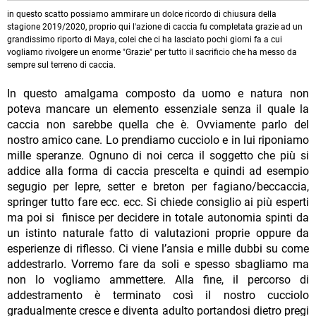
in questo scatto possiamo ammirare un dolce ricordo di chiusura della
stagione 2019/2020, proprio qui l'azione di caccia fu completata grazie ad un
grandissimo riporto di Maya, colei che ci ha lasciato pochi giorni fa a cui
vogliamo rivolgere un enorme "Grazie" per tutto il sacrificio che ha messo da
sempre sul terreno di caccia.
In questo amalgama composto da uomo e natura non
poteva mancare un elemento essenziale senza il quale la
caccia non sarebbe quella che è. Ovviamente parlo del
nostro amico cane. Lo prendiamo cucciolo e in lui riponiamo
mille speranze. Ognuno di noi cerca il soggetto che più si
addice alla forma di caccia prescelta e quindi ad esempio
segugio per lepre, setter e breton per fagiano/beccaccia,
springer tutto fare ecc. ecc. Si chiede consiglio ai più esperti
ma poi si finisce per decidere in totale autonomia spinti da
un istinto naturale fatto di valutazioni proprie oppure da
esperienze di riflesso. Ci viene l’ansia e mille dubbi su come
addestrarlo. Vorremo fare da soli e spesso sbagliamo ma
non lo vogliamo ammettere. Alla fine, il percorso di
addestramento è terminato così il nostro cucciolo
gradualmente cresce e diventa adulto portandosi dietro pregi