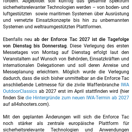
fördern. Abgebildet soll künftig das gesamte Spektrum
sicherheitsrelevanter Technologien werden – von boden- und
luftgestützten sowie maritimen Systemen über Ausrüstung
und vernetzte Einsatzkonzepte bis hin zu unbemannten
Systemen und weltraumgestützten Plattformen.
Ebenfalls neu
ab der Enforce Tac 2027 ist die Tagefolge
von Dienstag bis Donnerstag
. Diese Verlegung des ersten
Messetages von Montag auf Dienstag erfolgt laut den
Veranstaltern auf Wunsch von Behörden, Einsatzkräften und
internationalen Delegationen und soll deren Anreise und
Messeplanung erleichtern. Möglich wurde die Verlegung
dadurch, dass die sich bisher unmittelbar an die Enforce Tac
anschließende Leitmesse für die zivile Waffenbranche
IWA
OutdoorClassics
ab 2027 erst im April stattfinden wird (hier
finden Sie
die Hintergründe zum neuen IWA-Termin ab 2027
auf all4shooters.com).
Mit den geplanten Änderungen will sich die Enforce Tac
noch stärker als zentrale europäische Plattform für
sicherheitsrelevante Technologien und Anwendungen