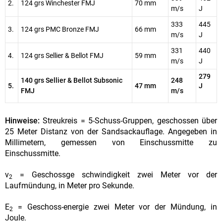
2.
124 grs Winchester FMJ
70 mm
m/s
J
333
445
3.
124 grs PMC Bronze FMJ
66 mm
m/s
J
331
440
4.
124 grs Sellier & Bellot FMJ
59 mm
m/s
J
279
140 grs Sellier & Bellot Subsonic
248
5.
47 mm
J
FMJ
m/s
Hinweise:
Streukreis = 5-Schuss-Gruppen, geschossen über
25 Meter Distanz von der Sandsackauflage. Angegeben in
Millimetern, gemessen von Einschussmitte zu
Einschussmitte.
v
= Geschossge schwindigkeit zwei Meter vor der
2
Laufmündung, in Meter pro Sekunde.
E
= Geschoss-energie zwei Meter vor der Mündung, in
2
Joule.