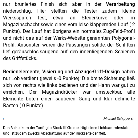
nur brüniertes Finish sich aber in der
Verarbeitung
niederschlug. Hier stellten die Tester zudem kleine
Werksspuren fest, etwa an Steuerkurve oder im
Magazinschacht sowie einen vorn leise klappernden Lauf (-2
Punkte). Der Lauf hat übrigens ein normales Zug-Feld-Profil
und nicht das auf der Werks-Website genannten Polygonal-
Pro­fil. Ansonsten waren die Passungen solide, der Schlitten
lief geräuschlos-saugend auf den innenliegenden Schienen
des Griffstücks.
Bedienelemente
,
Visierung
und
Abzugs-Griff-Design
haben
nur Lob verdient (jeweils -0 Punkte): Die breite Sicherung ließ
sich von rechts wie links bedienen und der Hahn war gut zu
erreichen. Der Magazindrücker war umsteckbar, alle
Elemente boten einen sauberen Gang und klar definierte
Rasten (-0 Punkte)
Michael Schippers
Das Balkenkorn der Tanfoglio Stock III Xtreme trägt einen Lichtsammlerstab
und ist zudem zwecks Abschattung auf der Rückseite geriffelt.