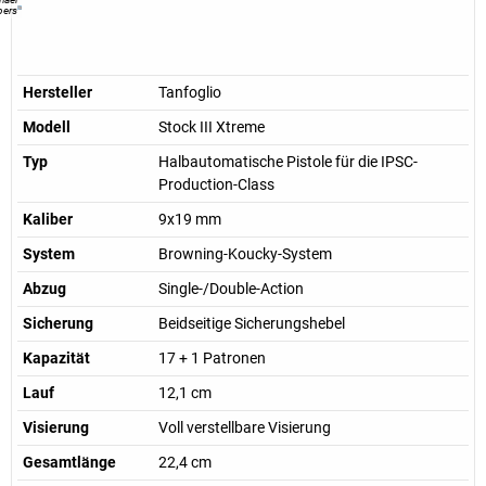
pers
Hersteller
Tanfoglio
Modell
Stock III Xtreme
Typ
Halbautomatische Pistole für die IPSC-
Production-Class
Kaliber
9x19 mm
System
Browning-Koucky-System
Abzug
Single-/Double-Action
Sicherung
Beidseitige Sicherungshebel
Kapazität
17 + 1 Patronen
Lauf
12,1 cm
Visierung
Voll verstellbare Visierung
Gesamtlänge
22,4 cm