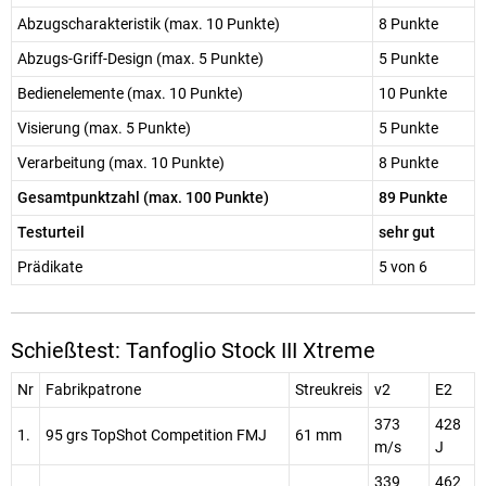
Abzugscharakteristik (max. 10 Punkte)
8 Punkte
Abzugs-Griff-Design (max. 5 Punkte)
5 Punkte
Bedienelemente (max. 10 Punkte)
10 Punkte
Visierung (max. 5 Punkte)
5 Punkte
Verarbeitung (max. 10 Punkte)
8 Punkte
Gesamtpunktzahl (max. 100 Punkte)
89 Punkte
Testurteil
sehr gut
Prädikate
5 von 6
Schießtest: Tanfoglio Stock III Xtreme
Nr
Fabrikpatrone
Streukreis
v2
E2
373
428
1.
95 grs TopShot Competition FMJ
61 mm
m/s
J
339
462