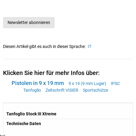
Newsletter abonnieren
Diesen Artikel gibt es auch in dieser Sprache:
IT
Klicken Sie hier für mehr Infos über:
Pistolen in 9 x 19 mm
9 x 19 (9 mm Luger)
IPSC
Tanfoglio
Zeitschrift VISIER
Sportschütze
Tanfoglio Stock III Xtreme
Technische Daten
hael