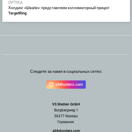
OPTIKA
Холдинг «Швабе»: представляем коллиматорный прицел
TargetRing
Следите за нами в социальных сетях:
all4hunters.com
VS Medien GmbH
Burgbergweg 1
56377 Nassau
Германия
all4shooters.com