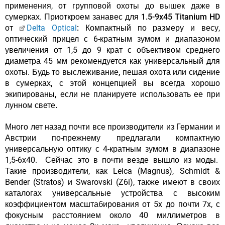
применения, от групповой охоты до вышек даже в
сумерках.
Приоткроем занавес для 1.5-9x45 Titanium HD
от
Delta Optical
:
Компактный по размеру и весу,
оптический прицел с 6-кратным зумом и диапазоном
увеличения от 1,5 до 9 крат с объективом среднего
диаметра 45 мм рекомендуется как универсальный для
охоты.
Будь то выслеживание, пешая охота или сидение
в сумерках, с этой концепцией вы всегда хорошо
экипированы, если не планируете использовать ее при
лунном свете.
Много лет назад почти все производители из Германии и
Австрии по-прежнему предлагали компактную
универсальную оптику с 4-кратным зумом в диапазоне
1,5-6x40. Сейчас это в почти везде вышло из моды.
Такие производители, как Leica (Magnus), Schmidt &
Bender (Stratos) и Swarovski (Z6i), также имеют в своих
каталогах универсальные устройства с высоким
коэффициентом масштабирования от 5x до почти 7x, с
фокусным расстоянием около 40 миллиметров в