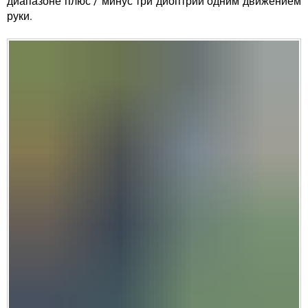
диапазоне плюс / минус три диоптрии одним движением
руки.