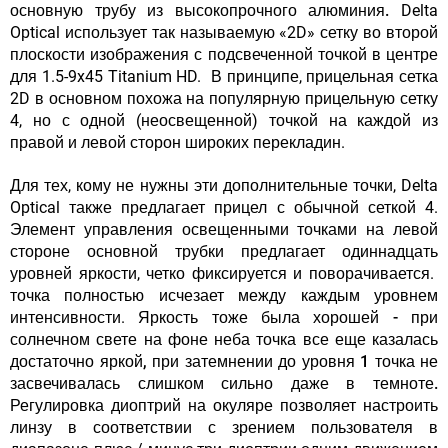
основную трубу из высокопрочного алюминия.
Delta
Optical использует так называемую «2D» сетку во второй
плоскости изображения с подсвеченной точкой в ​​центре
для 1.5-9x45 Titanium HD. В принципе, прицельная сетка
2D в основном похожа на популярную прицельную сетку
4, но с одной (неосвещенной) точкой на каждой из
правой и левой сторон широких перекладин.
Для тех, кому не нужны эти дополнительные точки, Delta
Optical также предлагает прицел с обычной сеткой 4.
Элемент управления освещенными точками на левой
стороне основной трубки предлагает одиннадцать
уровней яркости, четко фиксируется и поворачивается.
точка полностью исчезает между каждым уровнем
интенсивности.
Яркость тоже была хорошей - при
солнечном свете на фоне неба точка все еще казалась
достаточно яркой, при затемнении до уровня 1 точка не
засвечивалась слишком сильно даже в темноте.
Регулировка диоптрий на окуляре позволяет настроить
линзу в соответствии с зрением пользователя в