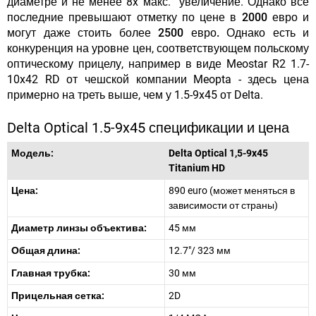
диаметре и не менее 8x макс. увеличение.
Однако все
последние превышают отметку по цене в 2000 евро и
могут даже стоить более 2500 евро.
Однако есть и
конкуренция на уровне цен, соответствующем польскому
оптическому прицелу, например в виде Meostar R2 1.7-
10x42 RD от чешской компании Meopta - здесь цена
примерно на треть выше, чем у 1.5-9x45 от Delta.
Delta Optical 1.5-9x45 спецификации и цена
Модель:
Delta Optical 1,5-9x45
Titanium HD
Цена:
890 euro (может меняться в
зависимости от страны)
Диаметр линзы объектива:
45 мм
Общая длина:
12.7"/ 323 мм
Главная трубка:
30 мм
Прицельная сетка:
2D