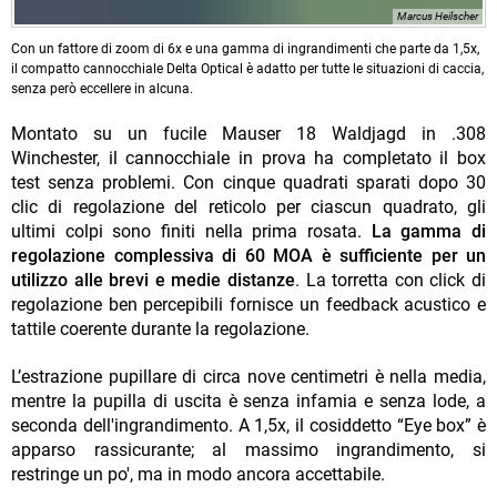
Marcus Heilscher
Con un fattore di zoom di 6x e una gamma di ingrandimenti che parte da 1,5x,
il compatto cannocchiale Delta Optical è adatto per tutte le situazioni di caccia,
senza però eccellere in alcuna.
Montato su un fucile Mauser 18 Waldjagd in .308
Winchester, il cannocchiale in prova ha completato il box
test senza problemi. Con cinque quadrati sparati dopo 30
clic di regolazione del reticolo per ciascun quadrato, gli
ultimi colpi sono finiti nella prima rosata.
La gamma di
regolazione complessiva di 60 MOA è sufficiente per un
utilizzo alle brevi e medie distanze
. La torretta con click di
regolazione ben percepibili fornisce un feedback acustico e
tattile coerente durante la regolazione.
L’estrazione pupillare di circa nove centimetri è nella media,
mentre la pupilla di uscita è senza infamia e senza lode, a
seconda dell'ingrandimento. A 1,5x, il cosiddetto “Eye box” è
apparso rassicurante; al massimo ingrandimento, si
restringe un po', ma in modo ancora accettabile.