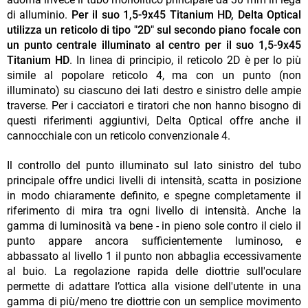
di alluminio.
Per il suo 1,5-9x45 Titanium HD, Delta Optical
utilizza un reticolo di tipo "2D" sul secondo piano focale con
un punto centrale illuminato al centro per il suo 1,5-9x45
Titanium HD
. In linea di principio, il reticolo 2D è per lo più
simile al popolare reticolo 4, ma con un punto (non
illuminato) su ciascuno dei lati destro e sinistro delle ampie
traverse. Per i cacciatori e tiratori che non hanno bisogno di
questi riferimenti aggiuntivi, Delta Optical offre anche il
cannocchiale con un reticolo convenzionale 4.
Il controllo del punto illuminato sul lato sinistro del tubo
principale offre undici livelli di intensità, scatta in posizione
in modo chiaramente definito, e spegne completamente il
riferimento di mira tra ogni livello di intensità. Anche la
gamma di luminosità va bene - in pieno sole contro il cielo il
punto appare ancora sufficientemente luminoso, e
abbassato al livello 1 il punto non abbaglia eccessivamente
al buio. La regolazione rapida delle diottrie sull'oculare
permette di adattare l’ottica alla visione dell'utente in una
gamma di più/meno tre diottrie con un semplice movimento