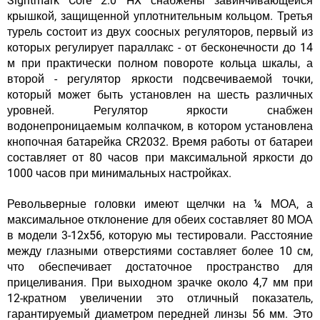
Sightmark Core 2.0 HX снабжены завинчивающейся
крышкой, защищенной уплотнительным кольцом. Третья
турель состоит из двух соосных регуляторов, первый из
которых регулирует параллакс - от бесконечности до 14
м при практически полном повороте кольца шкалы, а
второй - регулятор яркости подсвечиваемой точки,
который может быть установлен на шесть различных
уровней. Регулятор яркости снабжен
водонепроницаемым колпачком, в котором установлена
кнопочная батарейка CR2032. Время работы от батареи
составляет от 80 часов при максимальной яркости до
1000 часов при минимальных настройках.
Револьверные головки имеют щелчки на ¼ МОА
, а
максимальное отклонение для обеих составляет 80 МОА
в модели 3-12x56, которую мы тестировали. Расстояние
между глазными отверстиями составляет более 10 см,
что обеспечивает достаточное пространство для
прицеливания. При выходном зрачке около 4,7 мм при
12-кратном увеличении это отличный показатель,
гарантируемый диаметром передней линзы 56 мм. Это