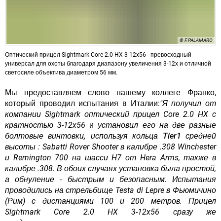
© F.PALAMARO
Оптический прицел Sightmark Core 2.0 HX 3-12x56 - превосходный
универсал для охоты благодаря диапазону увеличения 3-12х и отличной
светосиле объектива диаметром 56 мм.
Мы предоставляем слово нашему коллеге Франко,
который проводил испытания в Италии:
"Я получил от
компании Sightmark оптический прицел Core 2.0 HX с
кратностью 3-12x56
и
установил его на две разные
болтовые винтовки, используя кольца Tier1 средней
высоты
: Sabatti Rover Shooter в калибре .308 Winchester
и Remington 700 на шасси H7 от Hera Arms, также в
калибре .308. В обоих случаях установка была простой,
а обнуление - быстрым и безопасным. Испытания
проводились на стрельбище Testa di Lepre в Фьюмичино
(Рим) с дистанциями 100 и 200 метров. Прицел
Sightmark Core 2.0 HX 3-12x56 сразу же