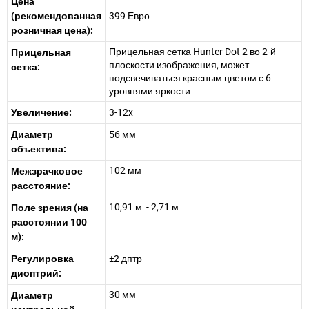
Цена
(рекомендованная
399 Евро
розничная цена):
Прицельная сетка Hunter Dot 2 во 2-й
Прицельная
плоскости изображения, может
сетка:
подсвечиваться красным цветом с 6
уровнями яркости
Увеличение:
3-12x
Диаметр
56 мм
объектива:
102 мм
Межзрачковое
расстояние:
10,91 м - 2,71 м
Поле зрения (на
расстоянии 100
м):
Регулировка
±2 дптр
диоптрий:
30 мм
Диаметр