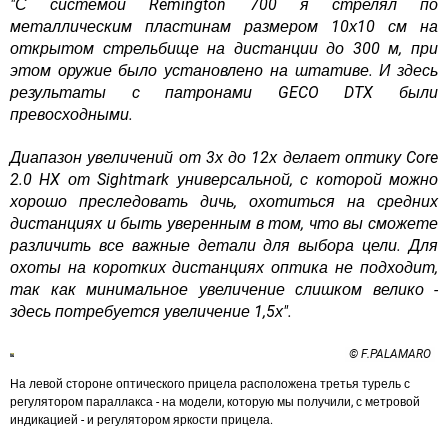
"С системой Remington 700 я стрелял по
металлическим пластинам размером 10х10 см на
открытом стрельбище на дистанции до 300 м, при
этом оружие было установлено на штативе. И здесь
результаты с патронами GECO DTX были
превосходными.
Диапазон увеличений от 3х до 12х делает оптику Core
2.0 HX от Sightmark универсальной, с которой можно
хорошо преследовать дичь, охотиться на средних
дистанциях и быть уверенным в том, что вы сможете
различить все важные детали для выбора цели. Для
охоты на коротких дистанциях оптика не подходит,
так как минимальное увеличение слишком велико -
здесь потребуется увеличение 1,5х".
© F.PALAMARO
На левой стороне оптического прицела расположена третья турель с
регулятором параллакса - на модели, которую мы получили, с метровой
индикацией - и регулятором яркости прицела.