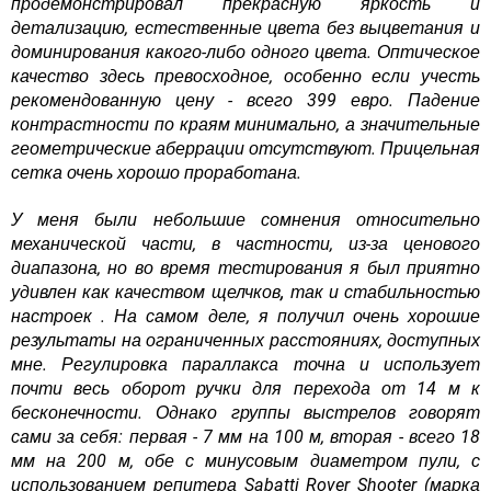
продемонстрировал прекрасную яркость и
детализацию, естественные цвета без выцветания и
доминирования какого-либо одного цвета.
Оптическое
качество здесь превосходное
, особенно если учесть
рекомендованную цену - всего 399 евро. Падение
контрастности по краям минимально, а значительные
геометрические аберрации отсутствуют. Прицельная
сетка очень хорошо проработана.
У меня были небольшие сомнения относительно
механической части, в частности, из-за ценового
диапазона, но во время тестирования я был
приятно
удивлен как качеством щелчков, так и стабильностью
настроек
. На самом деле, я получил очень хорошие
результаты на ограниченных расстояниях, доступных
мне. Регулировка параллакса точна и использует
почти весь оборот ручки для перехода от 14 м к
бесконечности. Однако группы выстрелов говорят
сами за себя: первая - 7 мм на 100 м, вторая - всего 18
мм на 200 м, обе с минусовым диаметром пули, с
использованием репитера Sabatti Rover Shooter (марка