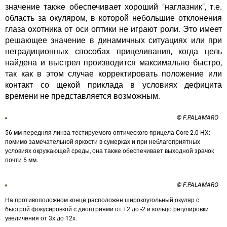
значение также обеспечивает хороший "наглазник", т.е.
область за окуляром, в которой небольшие отклонения
глаза охотника от оси оптики не играют роли. Это имеет
решающее значение в динамичных ситуациях или при
нетрадиционных способах прицеливания, когда цель
найдена и выстрел производится максимально быстро,
так как в этом случае корректировать положение или
контакт со щекой приклада в условиях дефицита
времени не представляется возможным.
© F.PALAMARO
56-мм передняя линза тестируемого оптического прицела Core 2.0 HX:
помимо замечательной яркости в сумерках и при неблагоприятных
условиях окружающей среды, она также обеспечивает выходной зрачок
почти 5 мм.
© F.PALAMARO
На противоположном конце расположен широкоугольный окуляр с
быстрой фокусировкой с диоптриями от +2 до -2 и кольцо регулировки
увеличения от 3х до 12х.