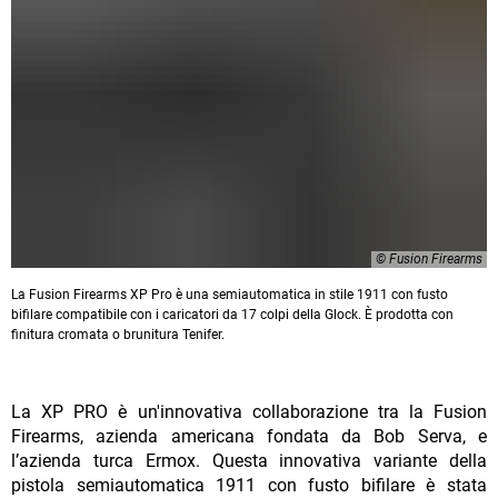
© Fusion Firearms
La Fusion Firearms XP Pro è una semiautomatica in stile 1911 con fusto
bifilare compatibile con i caricatori da 17 colpi della Glock. È prodotta con
finitura cromata o brunitura Tenifer.
La XP PRO è un'innovativa collaborazione tra la Fusion
Firearms, azienda americana fondata da Bob Serva, e
l’azienda turca Ermox. Questa innovativa variante della
pistola semiautomatica 1911 con fusto bifilare è stata