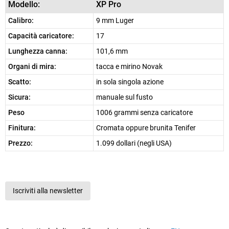
Modello:
XP Pro
Calibro:
9 mm Luger
Capacità caricatore:
17
Lunghezza canna:
101,6 mm
Organi di mira:
tacca e mirino Novak
Scatto:
in sola singola azione
Sicura:
manuale sul fusto
Peso
1006 grammi senza caricatore
Finitura:
Cromata oppure brunita Tenifer
Prezzo:
1.099 dollari (negli USA)
Iscriviti alla newsletter