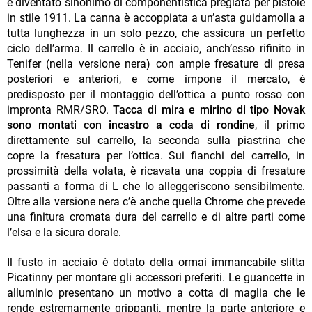
è diventato sinonimo di componentistica pregiata per pistole
in stile 1911. La canna è accoppiata a un’asta guidamolla a
tutta lunghezza in un solo pezzo, che assicura un perfetto
ciclo dell’arma. Il carrello è in acciaio, anch’esso rifinito in
Tenifer (nella versione nera) con ampie fresature di presa
posteriori e anteriori, e come impone il mercato, è
predisposto per il montaggio dell’ottica a punto rosso con
impronta RMR/SRO.
Tacca di mira e mirino di tipo Novak
sono montati con incastro a coda di rondine
, il primo
direttamente sul carrello, la seconda sulla piastrina che
copre la fresatura per l’ottica. Sui fianchi del carrello, in
prossimità della volata, è ricavata una coppia di fresature
passanti a forma di L che lo alleggeriscono sensibilmente.
Oltre alla versione nera c’è anche quella Chrome che prevede
una finitura cromata dura del carrello e di altre parti come
l’elsa e la sicura dorale.
Il fusto in acciaio è dotato della ormai immancabile slitta
Picatinny per montare gli accessori preferiti. Le guancette in
alluminio presentano un motivo a cotta di maglia che le
rende estremamente grippanti, mentre la parte anteriore e