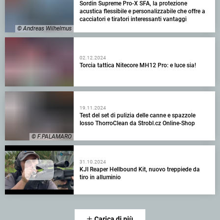
Sordin Supreme Pro-X SFA, la protezione
acustica flessibile e personalizzabile che offre a
cacciatori e tiratori interessanti vantaggi
© Andreas Wilhelmus
02.12.2024
Torcia tattica Nitecore MH12 Pro: e luce sia!
19.11.2024
Test del set di pulizia delle canne e spazzole
Iosso ThorroClean da Strobl.cz Online-Shop
© F.PALAMARO
31.10.2024
KJI Reaper Hellbound Kit, nuovo treppiede da
tiro in alluminio
Carica di più