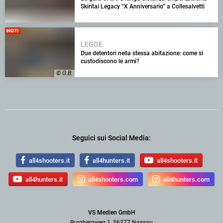
Skiritai Legacy “X Anniversario” a Collesalvetti
LEGGE
Due detentori nella stessa abitazione: come si
custodiscono le armi?
© G.B.
Seguici sui Social Media:
all4shooters.it
all4hunters.it
all4shooters.it
all4hunters.it
all4shooters.com
all4hunters.com
VS Medien GmbH
Burgbergweg 1, 56377 Nassau