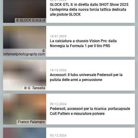
GLOCK GTL II: in diretta dallo SHOT Show 2025
l'anteprima della nuova torcia tattica dedicata
alle pistole GLOCK
© GLOCK G.m.b.H
16.01.2025
La calciatura a chassis Vision Pro: dalla
Norvegia la Formula 1 per il tiro PRS
©
ustinfennellphotography.com
18.12.2024
Accessori: Il tubo universale Pedersoli per la
pulizia delle armi a percussione
© G. Tansella
09.12.2024
Pedersoli, accessori per la ricarica: portacapsule
Colt Pattern e misuratore polvere
Franco Palamaro
03.12.2024