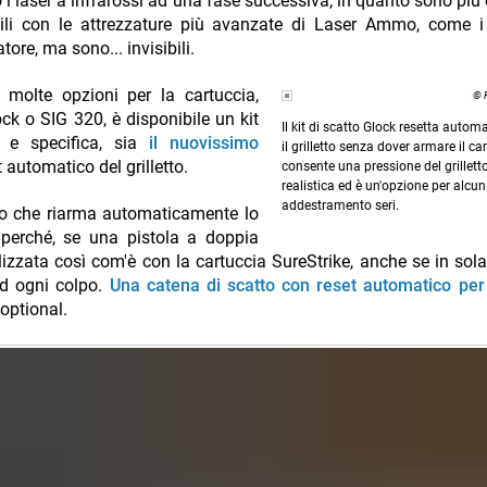
i laser a infrarossi ad una fase successiva, in quanto sono più ef
bili con le attrezzature più avanzate di Laser Ammo, come i
atore, ma sono... invisibili.
 molte opzioni per la cartuccia,
© 
ock o SIG 320, è disponibile un kit
Il kit di scatto Glock resetta auto
a e specifica, sia
il nuovissimo
il grilletto senza dover armare il car
t automatico del grilletto.
consente una pressione del grillett
realistica ed è un'opzione per alcun
addestramento seri.
rio che riarma automaticamente lo
, perché, se una pistola a doppia
izzata così com'è con la cartuccia SureStrike, anche se in sol
 ad ogni colpo.
Una catena di scatto con reset automatico per i
optional.