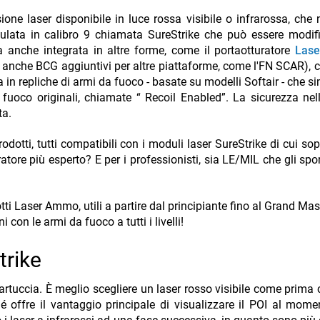
one laser disponibile in luce rossa visibile o infrarossa, che 
ulata in calibro 9 chiamata SureStrike che può essere modif
ta anche integrata in altre forme, come il portaotturatore
Las
 anche BCG aggiuntivi per altre piattaforme, come l'FN SCAR), 
in repliche di armi da fuoco - basate su modelli Softair - che si
 fuoco originali, chiamate “ Recoil Enabled”. La sicurezza nel
ta.
otti, tutti compatibili con i moduli laser SureStrike di cui so
atore più esperto? E per i professionisti, sia LE/MIL che gli spor
 Laser Ammo, utili a partire dal principiante fino al Grand Mast
i con le armi da fuoco a tutti i livelli!
trike
cartuccia. È meglio scegliere un laser rosso visibile come prima 
hé offre il vantaggio principale di visualizzare il POI al mome