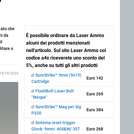
tato che
È possibile ordinare da Laser Ammo
mi da
il
alcuni dei prodotti menzionati
litare o
nell'articolo. Sul sito Laser Ammo col
codice a4s riceverete uno sconto del
5%, anche su tutti gli altri prodotti
18.04.2024
SureStrike™ 9mm (9x19)
Euro 142
Cartridge
FlashBolt Laser Bolt
Euro 269
"Wespe"
SureStrike™ Mag per Sig
Euro 384
P320
Sistema reset trigger
Glock: 9mm/ 40S&W/ 357
Euro 268