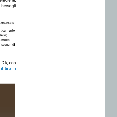
ficienti,
 bersagli
F.PALAMARO
maticamente
rello;
o molto
i scenari di
a DA, con
l tiro in