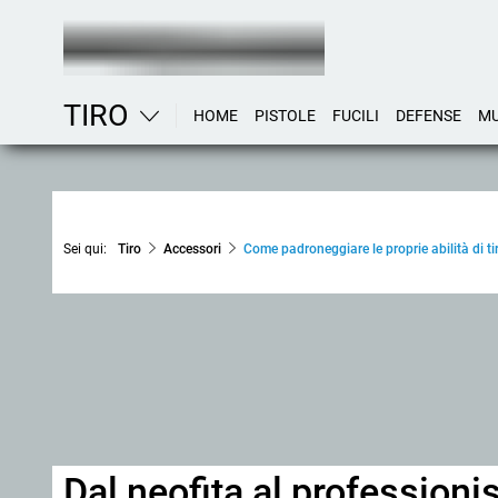
TIRO
HOME
PISTOLE
FUCILI
DEFENSE
MU
Sei qui:
Tiro
Accessori
Come padroneggiare le proprie abilità di ti
Dal neofita al profession