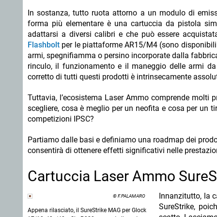
In sostanza, tutto ruota attorno a un modulo di emissi
forma più elementare è una cartuccia da pistola sim
adattarsi a diversi calibri e che può essere acquista
Flashbolt
per le piattaforme AR15/M4 (sono disponibili
armi, spegnifiamma o persino incorporate dalla fabbrica 
rinculo, il funzionamento e il maneggio delle armi da
corretto di tutti questi prodotti è intrinsecamente assolu
Tuttavia, l’ecosistema Laser Ammo comprende molti prod
scegliere, cosa è meglio per un neofita e cosa per un tir
competizioni IPSC?
Partiamo dalle basi e definiamo una roadmap dei prodotti
consentirà di ottenere effetti significativi nelle prestazion
Cartuccia Laser Ammo SureS
Innanzitutto, la 
© F.PALAMARO
SureStrike, poic
Appena rilasciato, il SureStrike MAG per Glock