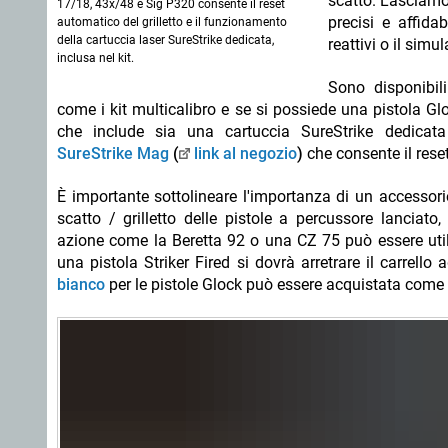
scatto. Lasciamo 
17/18, 43x/48 e Sig P320 consente il reset
precisi e affida
automatico del grilletto e il funzionamento
della cartuccia laser SureStrike dedicata,
reattivi o il simul
inclusa nel kit.
Sono disponibili
come i kit multicalibro e se si possiede una pistola Gl
che include sia una cartuccia SureStrike dedicat
SureStrike Mag
(
link al negozio
)
che consente il rese
È importante sottolineare l'importanza di un accesso
scatto / grilletto delle pistole a percussore lanciato
azione come la Beretta 92 o una CZ 75 può essere util
una pistola Striker Fired si dovrà arretrare il carrello
bianco
per le pistole Glock può essere acquistata come 