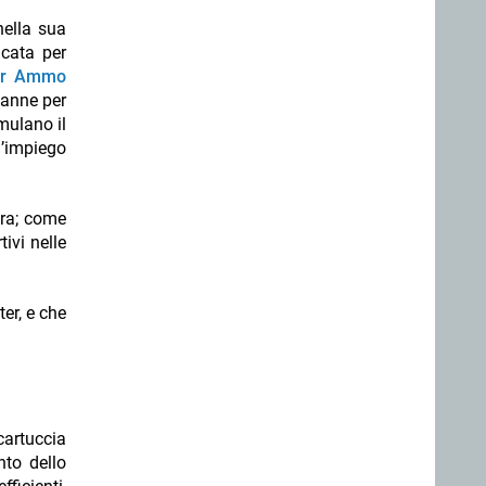
nella sua
icata per
er Ammo
canne per
mulano il
l’impiego
pra; come
tivi nelle
er, e che
cartuccia
nto dello