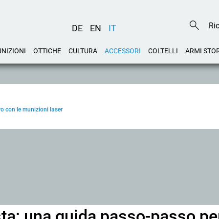
DE
EN
IT
NIZIONI
OTTICHE
CULTURA
ACCESSORI
COLTELLI
ARMI STO
ro con le munizioni laser
ista: una guida passo-passo pe