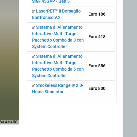
SIG/ 45GAP - Gen 5
LaserPET™ II Bersaglio
Euro 186
Elettronico V.2
Sistema di Allenamento
Interattivo Multi-Target -
Euro 418
Pacchetto Combo da 3 con
System Controller
Sistema di Allenamento
Interattivo Multi-Target -
Euro 556
Pacchetto Combo da 5 con
System Controller
Smokeless Range ® 2.0-
Euro 800
Home Simulator
.PALAMARO