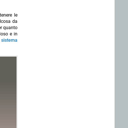
tenere le
alcosa da
er quanto
loso e in
l sistema