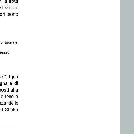
n la nota
ettezza e
ori sono
 montagna e
ture”-
ure”.
I più
agna e di
osti alla
 quello a
nza delle
od Sljuka