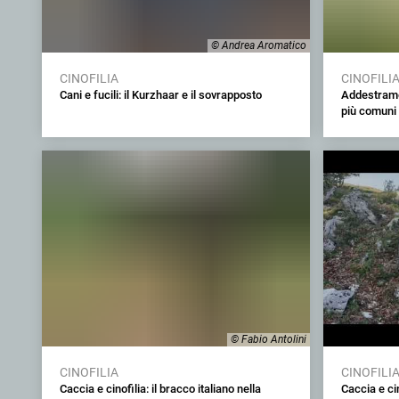
© Andrea Aromatico
CINOFILIA
CINOFILI
Cani e fucili: il Kurzhaar e il sovrapposto
Addestramen
più comuni 
© Fabio Antolini
CINOFILIA
CINOFILI
Caccia e cinofilia: il bracco italiano nella
Caccia e ci