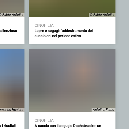
© Fabio Antolini
© Fabio Antolini
CINOFILIA
 silenzioso
Lepre e segugi: l'addestramento dei
cuccioloni nel periodo estivo
mantic Hunters
Antolini, Fabio
CINOFILIA
 risultati
A caccia con il segugio Dachsbracke: un