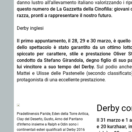
danno lustro all’allevamento italiano valorizzando i ri
questo numero de La Gazzetta della Cinofilia: giovani co
razza, pronti a rappresentare il nostro futuro.
Derby inglesi
Il primo appuntamento, il 28, 29 e 30 marzo, è quello 
dello spettacolo è stato garantito da un ottimo lotto
spiccato per carattere, stile e prestazione Oliver 
condotto da Stefano Girandola, degno figlio di suo 
lui vincitore a suo tempo del Derby.
Sul podio anche s
Mattei e Ulisse delle Pastenelle (secondo classificat
protagonista di una eccellente prestazione.
Derby co
Pradellinensis Paride, Eden della Torre Antica,
Clay del Deserto, Gusto, Arno del Pantano
Il 31 marzo e 1 a
d’Inferno insieme a Ralph e Odin sono i
e 20 kurzhaar, i
continentali esteri qualificati al Derby 2016