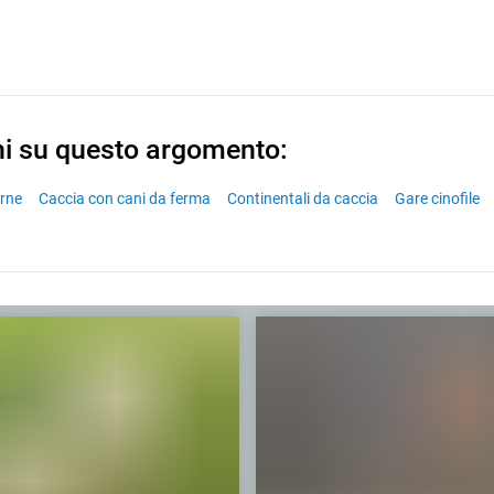
ni su questo argomento:
arne
Caccia con cani da ferma
Continentali da caccia
Gare cinofile