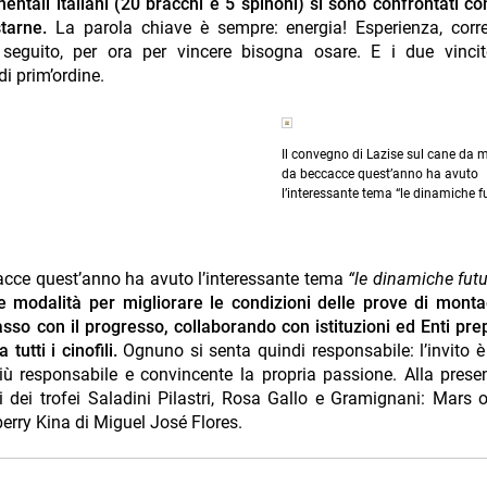
nentali italiani (20 bracchi e 5 spinoni) si sono confrontati co
starne.
La parola chiave è sempre: energia! Esperienza, corr
 seguito, per ora per vincere bisogna osare. E i due vincit
di prim’ordine.
Il convegno di Lazise sul cane da
da beccacce quest’anno ha avuto
l’interessante tema “le dinamiche fu
acce quest’anno ha avuto l’interessante tema
“le dinamiche fut
lle modalità per migliorare le condizioni delle prove di mont
so con il progresso, collaborando con istituzioni ed Enti prep
tutti i cinofili.
Ognuno si senta quindi responsabile: l’invito è
 responsabile e convincente la propria passione. Alla prese
i dei trofei Saladini Pilastri, Rosa Gallo e Gramignani: Mars 
erry Kina di Miguel José Flores.