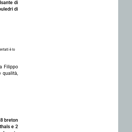
lsante di
uledri di
ntati è lo
a Filippo
 qualità,
(28 breton
thals e 2