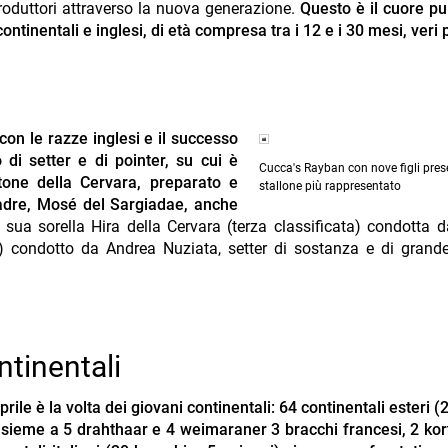
produttori attraverso la nuova generazione.
Questo è il cuore pu
ntinentali e inglesi, di età compresa tra i 12 e i 30 mesi, veri p
con le razze inglesi e il successo
 di setter e di pointer, su cui è
Cucca's Rayban con nove figli prese
Stone della Cervara, preparato e
stallone più rappresentato
padre, Mosé del Sargiadae, anche
ua sorella Hira della Cervara (terza classificata) condotta d
o) condotto da Andrea Nuziata, setter di sostanza e di grande
ntinentali
prile è la volta dei giovani continentali: 64 continentali esteri 
nsieme a 5 drahthaar e 4 weimaraner 3 bracchi francesi, 2 kor