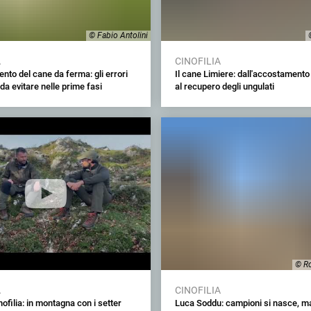
© Fabio Antolini
A
CINOFILIA
to del cane da ferma: gli errori
Il cane Limiere: dall'accostamento
da evitare nelle prime fasi
al recupero degli ungulati
© Ro
A
CINOFILIA
nofilia: in montagna con i setter
Luca Soddu: campioni si nasce, ma i