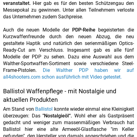
veranstaltet.
Hier gab es für den besten Schützengau den
Messepokal zu gewinnen. Unter allen Teilnehmern verloste
das Unternehmen zudem Sachpreise.
Auch die neuen Modelle der
PDP-Reihe
begeisterten die
Kurzwaffenfreunde durch den neuen Abzug, die neu
gestaltete Haptik und natürlich den serienmäßigen Optics-
Ready-Cut am Verschluss. Insgesamt gab es alle fünf
Modelle der PDP zu sehen. Dazu eine Auswahl aus dem
Walther-Sportwaffen-Sortiment sowie verschiedene Steel-
Frame-Pistolen.
Die Walther PDP haben wir auf
all4shooters.com schon ausführlich mit Video getestet.
Ballistol Waffenpflege - mit Nostalgie und
aktuellen Produkten
Am Stand von
Ballistol
konnte wieder einmal eine Kleinigkeit
überzeugen: Das
"Nostalgieöl“.
Wohl eher als Gastpräsent
gedacht und weniger zum massenmäßigen Verbrauch hat
Ballistol hier eine alte Armeeöl-Glasflasche "im Keller
gefunden", den Hersteller von damals angeschrieben und die