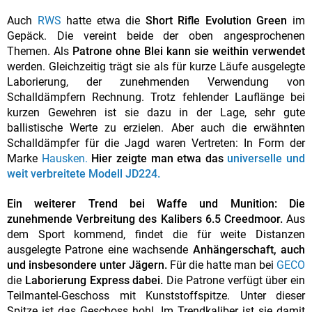
Auch
RWS
hatte etwa die
Short Rifle Evolution Green
im
Gepäck. Die vereint beide der oben angesprochenen
Themen. Als
Patrone ohne Blei kann sie weithin verwendet
werden. Gleichzeitig trägt sie als für kurze Läufe ausgelegte
Laborierung, der zunehmenden Verwendung von
Schalldämpfern Rechnung. Trotz fehlender Lauflänge bei
kurzen Gewehren ist sie dazu in der Lage, sehr gute
ballistische Werte zu erzielen. Aber auch die erwähnten
Schalldämpfer für die Jagd waren Vertreten: In Form der
Marke
Hausken.
Hier zeigte man etwa das
universelle und
weit verbreitete Modell JD224.
Ein weiterer Trend bei Waffe und Munition: Die
zunehmende Verbreitung des Kalibers 6.5 Creedmoor.
Aus
dem Sport kommend, findet die für weite Distanzen
ausgelegte Patrone eine wachsende
Anhängerschaft, auch
und insbesondere unter Jägern.
Für die hatte man bei
GECO
die
Laborierung Express dabei.
Die Patrone verfügt über ein
Teilmantel-Geschoss mit Kunststoffspitze. Unter dieser
Spitze ist das Geschoss hohl. Im Trendkaliber ist sie damit