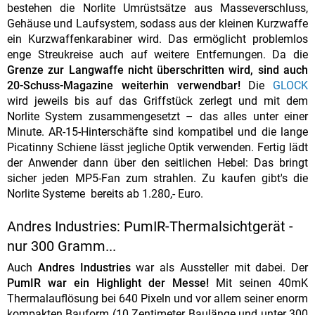
bestehen die Norlite Umrüstsätze aus Masseverschluss,
Gehäuse und Laufsystem, sodass aus der kleinen Kurzwaffe
ein Kurzwaffenkarabiner wird. Das ermöglicht problemlos
enge Streukreise auch auf weitere Entfernungen. Da die
Grenze zur Langwaffe nicht überschritten wird, sind auch
20-Schuss-Magazine weiterhin verwendbar!
Die
GLOCK
wird jeweils bis auf das Griffstück zerlegt und mit dem
Norlite System zusammengesetzt – das alles unter einer
Minute. AR-15-Hinterschäfte sind kompatibel und die lange
Picatinny Schiene lässt jegliche Optik verwenden. Fertig lädt
der Anwender dann über den seitlichen Hebel: Das bringt
sicher jeden MP5-Fan zum strahlen. Zu kaufen gibt's die
Norlite Systeme bereits ab 1.280,- Euro.
Andres Industries: PumIR-Thermalsichtgerät -
nur 300 Gramm...
Auch
Andres Industries
war als Aussteller mit dabei. Der
PumIR war ein Highlight der Messe!
Mit seinen 40mK
Thermalauflösung bei 640 Pixeln und vor allem seiner enorm
kompakten Bauform (10 Zentimeter Baulänge und unter 300