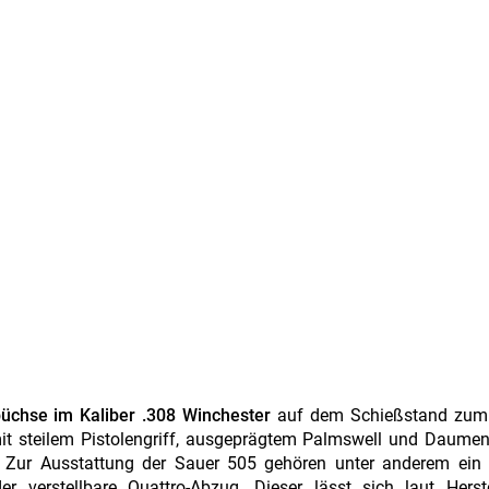
üchse im Kaliber .308 Winchester
auf dem Schießstand zum 
 mit steilem Pistolengriff, ausgeprägtem Palmswell und Daume
st. Zur Ausstattung der Sauer 505 gehören unter anderem ein
 verstellbare Quattro-Abzug. Dieser lässt sich laut Herste