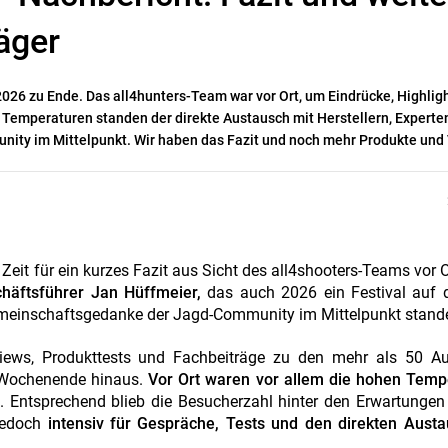
äger
2026 zu Ende. Das all4hunters-Team war vor Ort, um Eindrücke, Highlig
emperaturen standen der direkte Austausch mit Herstellern, Experte
ity im Mittelpunkt. Wir haben das Fazit und noch mehr Produkte und
Zeit für ein kurzes Fazit aus Sicht des all4shooters-Teams vor O
äftsführer Jan Hüffmeier,
das auch 2026 ein Festival auf d
Gemeinschaftsgedanke der Jagd-Community im Mittelpunkt stand
rviews, Produkttests und Fachbeiträge zu den mehr als 50 Au
s Wochenende hinaus.
Vor Ort waren vor allem die hohen Temp
 Entsprechend blieb die Besucherzahl hinter den Erwartunge
jedoch
intensiv für Gespräche, Tests und den direkten Aust