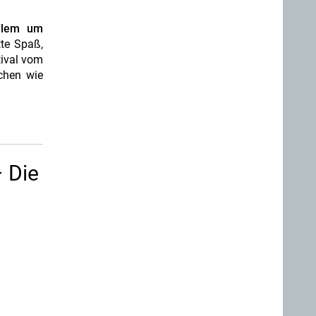
allem um
tte Spaß,
tival vom
chen wie
– Die