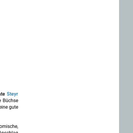
ate
Steyr
e Büchse
eine gute
nomische,
 Anschlag