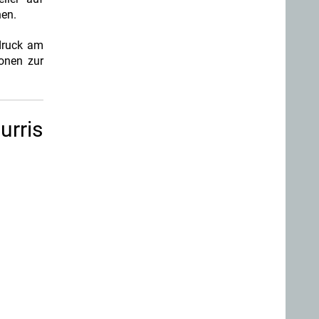
hen.
ndruck am
onen zur
urris