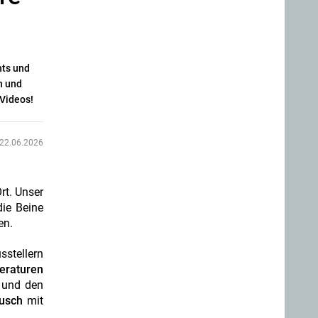
hts und
n und
 Videos!
22.06.2026
rt. Unser
ie Beine
en.
sstellern
eraturen
n und den
ausch
mit