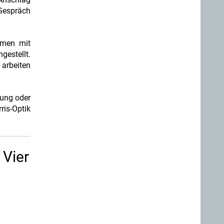
Gespräch
temen mit
gestellt.
 arbeiten
tung oder
is-Optik
 Vier