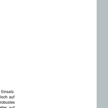
Einsatz.
nloch auf
 robustes
ller auf