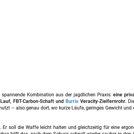
 spannende Kombination aus der jagdlichen Praxis:
eine priv
-Lauf, FBT-Carbon-Schaft und
Burris
Veracity-Zielfernrohr.
Di
nutzt – also genau dort, wo kurze Läufe, geringes Gewicht und 
 Er soll die Waffe leicht halten und gleichzeitig für eine ergo
chse hilft das, nach dem Schuss schnell wieder sauber in den