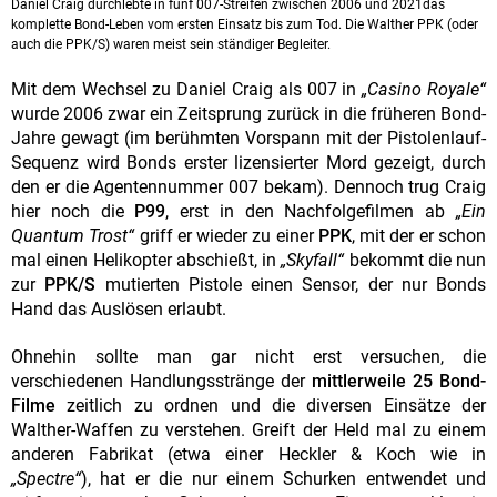
Daniel Craig durchlebte in fünf 007-Streifen zwischen 2006 und 2021das
komplette Bond-Leben vom ersten Einsatz bis zum Tod. Die Walther PPK (oder
auch die PPK/S) waren meist sein ständiger Begleiter.
Mit dem Wechsel zu Daniel Craig als 007 in
„Casino Royale“
wurde 2006 zwar ein Zeitsprung zurück in die früheren Bond-
Jahre gewagt (im berühmten Vorspann mit der Pistolenlauf-
Sequenz wird Bonds erster lizensierter Mord gezeigt, durch
den er die Agentennummer 007 bekam). Dennoch trug Craig
hier noch die
P99
, erst in den Nachfolgefilmen ab
„Ein
Quantum Trost“
griff er wieder zu einer
PPK
, mit der er schon
mal einen Helikopter abschießt, in
„Skyfall“
bekommt die nun
zur
PPK/S
mutierten Pistole einen Sensor, der nur Bonds
Hand das Auslösen erlaubt.
Ohnehin sollte man gar nicht erst versuchen, die
verschiedenen Handlungsstränge der
mittlerweile 25 Bond-
Filme
zeitlich zu ordnen und die diversen Einsätze der
Walther-Waffen zu verstehen. Greift der Held mal zu einem
anderen Fabrikat (etwa einer Heckler & Koch wie in
„Spectre“
), hat er die nur einem Schurken entwendet und