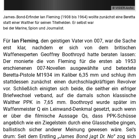
© VISIER-Archiv
James-.Bond-Erfinder Ian Fleming (1908 bis 1964) wollte zunächst eine Beretta
statt einer Walther für seinen Titelhelden. Er selbst war
bei der Marine, Spion und Journalist.
Für
Ian Fleming
, den geistigen Vater von 007, war die Sache
erst klar, nachdem er sich von dem britischen
Waffenexperten Geoffrey Boothroyd hatte beraten lassen:
Der monierte die von Fleming für die ersten ab 1953
erschienenen 007-Novellen ausgewählte und betextete
Beretta-Pistole M1934 im Kaliber 6,35 mm und schlug ihm
stattdessen zunächst einen durchschlagkräftigen Revolver
vor. Schließlich einigten sich beide, die seither ein eifriger
Briefwechsel verband, auf die damals schon klassische
Walther PPK in 7,65 mm. Boothroyd wurde später im
Waffenmeister Q ein Leinwand-Denkmal gesetzt, auch wenn
er über die filmische Aussage Qs, dass PPK-Schüsse
angeblich wie ein Ziegelstein durch eine Glasscheibe gingen,
ballistisch sicher anderer Meinung gewesen wäre. Sei‘s
drum: Seit dem Erstling
„James Bond jagt Dr. No“
zog sich