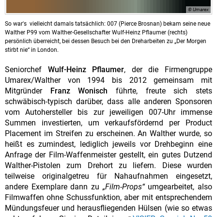
© Umarex
So war's vielleicht damals tatsächlich: 007 (Pierce Brosnan) bekam seine neue
Walther P99 vom Walther-Gesellschafter Wulf-Heinz Pflaumer (rechts)
persönlich überreicht, bei dessen Besuch bei den Dreharbeiten zu „Der Morgen
stirbt nie“ in London.
Seniorchef
Wulf-Heinz Pflaumer
, der die Firmengruppe
Umarex/Walther von 1994 bis 2012 gemeinsam mit
Mitgründer
Franz Wonisch
führte, freute sich stets
schwäbisch-typisch darüber, dass alle anderen Sponsoren
vom Autohersteller bis zur jeweiligen 007-Uhr immense
Summen investierten, um verkaufsfördernd per Product
Placement im Streifen zu erscheinen. An Walther wurde, so
heißt es zumindest, lediglich jeweils vor Drehbeginn eine
Anfrage der Film-Waffenmeister gestellt, ein gutes Dutzend
Walther-Pistolen zum Drehort zu liefern. Diese wurden
teilweise originalgetreu für Nahaufnahmen eingesetzt,
andere Exemplare dann zu
„Film-Props“
umgearbeitet, also
Filmwaffen ohne Schussfunktion, aber mit entsprechendem
Mündungsfeuer und herausfliegenden Hülsen (wie so etwas