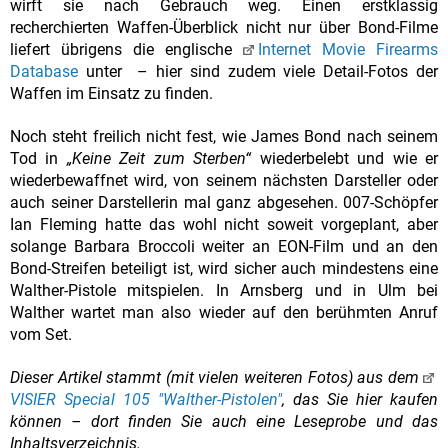
wirft sie nach Gebrauch weg. Einen erstklassig
recherchierten Waffen-Überblick nicht nur über Bond-Filme
liefert übrigens die englische
Internet Movie Firearms
Database
unter
– hier sind zudem viele Detail-Fotos der
Waffen im Einsatz zu finden.
Noch steht freilich nicht fest, wie James Bond nach seinem
Tod in
„Keine Zeit zum Sterben“
wiederbelebt und wie er
wiederbewaffnet wird, von seinem nächsten Darsteller oder
auch seiner Darstellerin mal ganz abgesehen. 007-Schöpfer
Ian Fleming hatte das wohl nicht soweit vorgeplant, aber
solange Barbara Broccoli weiter an EON-Film und an den
Bond-Streifen beteiligt ist, wird sicher auch mindestens eine
Walther-Pistole mitspielen. In Arnsberg und in Ulm bei
Walther wartet man also wieder auf den berühmten Anruf
vom Set.
Dieser Artikel stammt (mit vielen weiteren Fotos) aus dem
VISIER Special 105 "Walther-Pistolen"
, das Sie hier kaufen
können – dort finden Sie auch eine Leseprobe und das
Inhaltsverzeichnis.