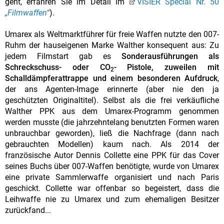
geht, erfahren Sie im Detail im
VISIER Special Nr. 50
„Filmwaffen“
).
Umarex als Weltmarktführer für freie Waffen nutzte den 007-
Ruhm der hauseigenen Marke Walther konsequent aus: Zu
jedem Filmstart gab es
Sonderausführungen als
Schreckschuss- oder CO
- Pistole, zuweilen mit
2
Schalldämpferattrappe und einem besonderen Aufdruck
,
der ans Agenten-Image erinnerte (aber nie den ja
geschützten Originaltitel). Selbst als die frei verkäufliche
Walther PPK aus dem Umarex-Programm genommen
werden musste (die jahrzehntelang benutzten Formen waren
unbrauchbar geworden), ließ die Nachfrage (dann nach
gebrauchten Modellen) kaum nach. Als 2014 der
französische Autor Dennis Collette eine PPK für das Cover
seines Buchs über 007-Waffen benötigte, wurde von Umarex
eine private Sammlerwaffe organisiert und nach Paris
geschickt. Collette war offenbar so begeistert, dass die
Leihwaffe nie zu Umarex und zum ehemaligen Besitzer
zurückfand...