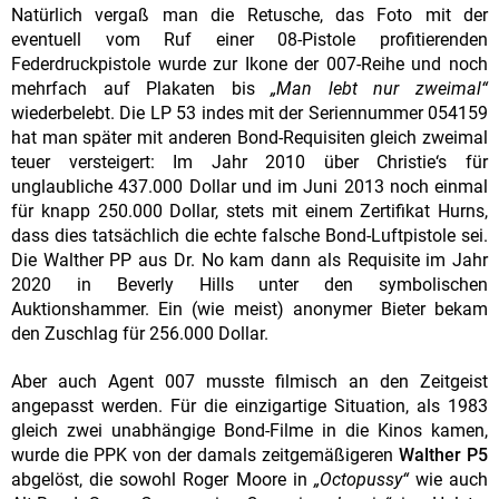
Natürlich vergaß man die Retusche, das Foto mit der
eventuell vom Ruf einer 08-Pistole profitierenden
Federdruckpistole wurde zur Ikone der 007-Reihe und noch
mehrfach auf Plakaten bis
„Man lebt nur zweimal“
wiederbelebt. Die LP 53 indes mit der Seriennummer 054159
hat man später mit anderen Bond-Requisiten gleich zweimal
teuer versteigert: Im Jahr 2010 über Christie‘s für
unglaubliche 437.000 Dollar und im Juni 2013 noch einmal
für knapp 250.000 Dollar, stets mit einem Zertifikat Hurns,
dass dies tatsächlich die echte falsche Bond-Luftpistole sei.
Die Walther PP aus Dr. No kam dann als Requisite im Jahr
2020 in Beverly Hills unter den symbolischen
Auktionshammer. Ein (wie meist) anonymer Bieter bekam
den Zuschlag für 256.000 Dollar.
Aber auch Agent 007 musste filmisch an den Zeitgeist
angepasst werden. Für die einzigartige Situation, als 1983
gleich zwei unabhängige Bond-Filme in die Kinos kamen,
wurde die PPK von der damals zeitgemäßigeren
Walther P5
abgelöst, die sowohl Roger Moore in
„Octopussy“
wie auch