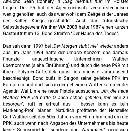
Alt-Bond Sean Connery in
„Sag niemals nie“
im Holster
trugen. Der P5 hat der Agenteneinsatz verkaufstechnisch
wenig geholfen, auch das war wohl dem Zeitgeist der Jahres
des Kalten Kriegs geschuldet. Auch das futuristische
Selbstladegewehr
Walther WA 2000
hatte 1987 einen kurzen
Gastauftritt im 13. Bond-Streifen "Der Hauch des Todes".
Das sah dann 1997 bei
„Der Morgen stirbt nie“ wieder
anders
aus. Im Jahr 1994 hatte der Umarex-Konzern das damals
finanziell angeschlagene Unternehmen Walther
übernommen (siehe Einführung) und durch die neue P99 mit
ihrem Polymer-Griffstück quasi ins nächste Jahrtausend
beschleunigt. Bond büßt in Saigon seine geliebte PPK im
Kampf ein und darf sich in der geheimen Waffenkammer der
Agentin Wai Lin eine neue Pistole aussuchen.
„Ah, die neue
Walther P99! Ich hatte Q auch schon gebeten, mir eine zu
besorgen“,
ruft er erfreut aus – besser kann es kein
Marketing-Profi planen. Natürlich profitierte der Hersteller
Carl Walther seit den 60er Jahren vom Filmruhm rund um die
PPK, auch wenn nach Angaben des Unternehmens bis heute
keine Sponsorgelder, sondern nur
„Naturalien“
genossen