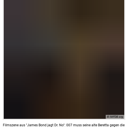
© IMFDB.org
Filmszene aus "James Bond jagt Dr. No": 007 muss seine alte Beretta gegen die