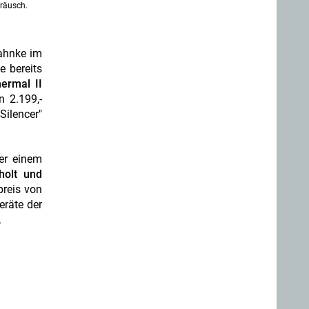
eräusch.
Jahnke im
e bereits
ermal II
n 2.199,-
Silencer"
er einem
holt und
preis von
eräte der
.