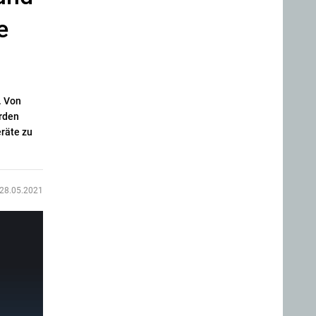
e
. Von
erden
räte zu
28.05.2021