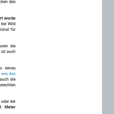
acken des
ert wurde
bei Wild
ional für
uren die
 ist auch
s reines
e wie das
 auch die
gerechten
 oder der
0 Meter