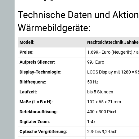
Technische Daten und Aktions
Wärmebildgeräte:
Modell:
Nachtsichttechnik Jahnke
Preise:
1.699,- Euro (Neugerät) / a
Aufpreis Silencer:
99,- Euro
Display-Technologie:
LCOS Display mit 1280 × 9
Bildfrequenz:
50 Hz
Laufzeit:
bis 5 Stunden
Maße (L x B x H):
192 x 65 x 71 mm
Detektorauflösung:
400 x 300 Pixel
Digitaler Zoom:
1-4x
Optische Vergrößerung:
2,3- bis 9,2-fach