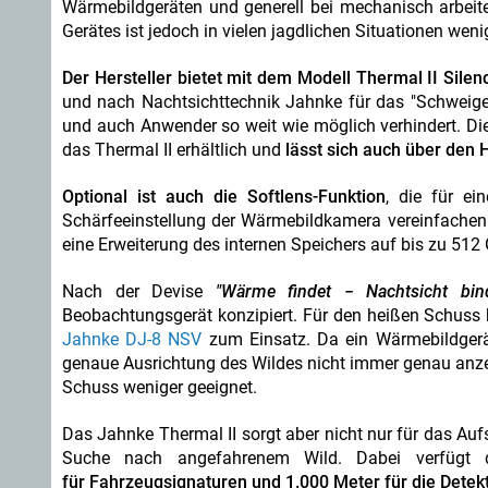
Wärmebildgeräten und generell bei mechanisch arbeite
Gerätes ist jedoch in vielen jagdlichen Situationen weni
Der Hersteller bietet mit dem Modell Thermal II Sile
und nach Nachtsichttechnik Jahnke für das "Schweige
und auch Anwender so weit wie möglich verhindert. Die
das Thermal II erhältlich und
lässt sich auch über den 
Optional ist auch die Softlens-Funktion
, die für ei
Schärfeeinstellung der Wärmebildkamera vereinfachen 
eine Erweiterung des internen Speichers auf bis zu 512
Nach der Devise
"Wärme findet − Nachtsicht bind
Beobachtungsgerät konzipiert. Für den heißen Schuss
Jahnke DJ-8 NSV
zum Einsatz. Da ein Wärmebildgerä
genaue Ausrichtung des Wildes nicht immer genau anzei
Schuss weniger geeignet.
Das Jahnke Thermal II sorgt aber nicht nur für das Auf
Suche nach angefahrenem Wild. Dabei verfügt
für Fahrzeugsignaturen und 1.000 Meter für die Detek