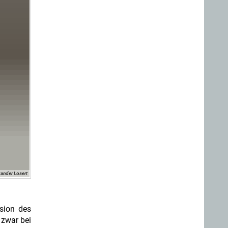
xander Losert
rsion des
 zwar bei