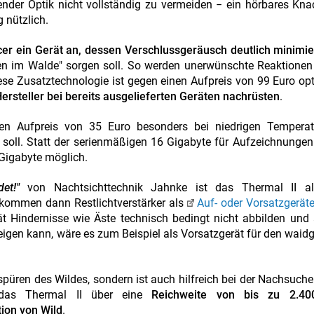
nder Optik nicht vollständig zu vermeiden − ein hörbares Kn
g nützlich.
ncer ein Gerät an, dessen Verschlussgeräusch deutlich minimi
n im Walde" sorgen soll. So werden unerwünschte Reaktionen 
se Zusatztechnologie ist gegen einen Aufpreis von 99 Euro opt
Hersteller bei bereits ausgelieferten Geräten nachrüsten
.
nen Aufpreis von 35 Euro besonders bei niedrigen Temperat
soll. Statt der serienmäßigen 16 Gigabyte für Aufzeichnungen
 Gigabyte möglich.
et!"
von Nachtsichttechnik Jahnke ist das Thermal II al
 kommen dann Restlichtverstärker als
Auf- oder Vorsatzgerät
t Hindernisse wie Äste technisch bedingt nicht abbilden und
gen kann, wäre es zum Beispiel als Vorsatzgerät für den waid
spüren des Wildes, sondern ist auch hilfreich bei der Nachsuche
 das Thermal II über eine
Reichweite von bis zu 2.40
tion von Wild
.