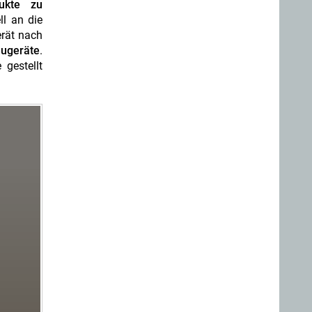
dukte zu
ll an die
erät nach
eugeräte
.
gestellt