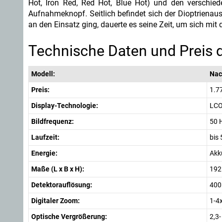
Hot, Iron Red, Red Hot, Blue Hot) und den verschied
Aufnahmeknopf. Seitlich befindet sich der Dioptrienausg
an den Einsatz ging, dauerte es seine Zeit, um sich mit
Technische Daten und Preis d
Modell:
Nac
Preis:
1.77
Display-Technologie:
LCO
Bildfrequenz:
50 
Laufzeit:
bis
Energie:
Akk
Maße (L x B x H):
192
Detektorauflösung:
400 
Digitaler Zoom:
1-4
Optische Vergrößerung:
2,3-