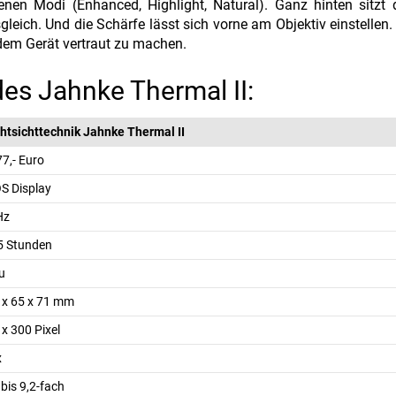
enen Modi (Enhanced, Highlight, Natural). Ganz hinten sitzt
leich. Und die Schärfe lässt sich vorne am Objektiv einstellen.
 dem Gerät vertraut zu machen.
es Jahnke Thermal II:
htsichttechnik Jahnke Thermal II
7,- Euro
S Display
Hz
 5 Stunden
u
 x 65 x 71 mm
x 300 Pixel
x
 bis 9,2-fach