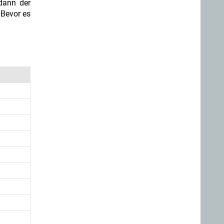
 dann der
 Bevor es