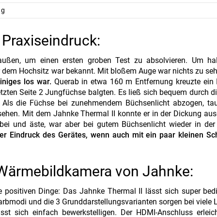
 g
 Praxiseindruck:
außen, um einen ersten groben Test zu absolvieren. Um ha
or dem Hochsitz war bekannt. Mit bloßem Auge war nichts zu se
niges los war.
Querab in etwa 160 m Entfernung kreuzte ein 
zten Seite 2 Jungfüchse balgten. Es ließ sich bequem durch 
. Als die Füchse bei zunehmendem Büchsenlicht abzogen, tau
 sehen. Mit dem Jahnke Thermal II konnte er in der Dickung a
bei und äste, war aber bei gutem Büchsenlicht wieder in der
ter Eindruck des Gerätes, wenn auch mit ein paar kleinen S
 Wärmebildkamera von Jahnke:
ie positiven Dinge: Das Jahnke Thermal II lässt sich super bedi
 Farbmodi und die 3 Grunddarstellungsvarianten sorgen bei viele 
sst sich einfach bewerkstelligen. Der HDMI-Anschluss erleic