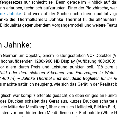
fengesetzes nur schlecht sei. Denn gerade im Hinblick auf d
 erlauben, technisch aufzurüsten. Einer der Platzhirsche, w
hnik Jahnke
. Und wer auf der Suche nach einem
qualitativ 
ahnke die Thermalkamera Jahnke Thermal II,
die all4hunters
e Bildqualität gegenüber dem Vorgängermodell und weitere Featu
n Jahnke:
-Germanium-Objektiv, einem leistungsstarken VOx-Detektor (
 hochauflösenden 1280x960 HD Display (Auflösung 400x300) 
vor allem durch Preis und Leistung punkten soll.
"Ob zum s
Wild oder dem sicheren Erkennen von Fahrzeugen in Wald 
 2.400 m) –
Jahnke Thermal II ist der ideale Begleiter
für Ihr R
 machte natürlich neugierig, wie sich das Gerät in der Realität 
glisch war komplizierter als gedacht, da eben einiges an Funkt
nges Drücken schaltet das Gerät aus, kurzes Drücken schaltet 
der Mitte der Menüknopf, über den sich Helligkeit, Bild-im-Bild,
asten vor und hinter dem Menü dienen der Farbpalette (White H