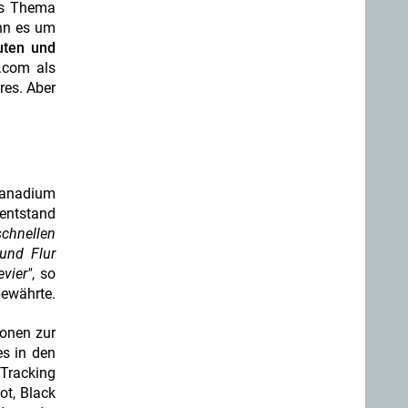
as Thema
enn es um
guten und
.com als
res. Aber
Vanadium
entstand
chnellen
und Flur
evier"
, so
bewährte.
ionen zur
es in den
 Tracking
ot, Black