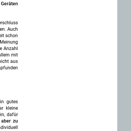
n Geräten
erschluss
hen. Auch
eit schon
 Meinung
ie Anzahl
allem mit
nicht aus
empfunden
in gutes
r kleine
in, dafür
 aber zu
ividuell