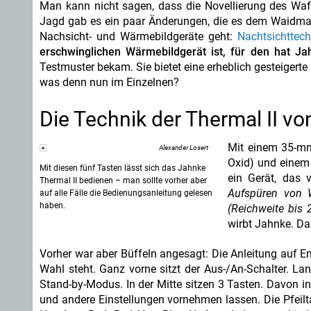
Man kann nicht sagen, dass die Novellierung des Waf
Jagd gab es ein paar Änderungen, die es dem Waidmann
Nachsicht- und Wärmebildgeräte geht:
Nachtsichttec
erschwinglichen Wärmebildgerät ist, für den hat J
Testmuster bekam. Sie bietet eine erheblich gesteigert
was denn nun im Einzelnen?
Die Technik der Thermal II vo
Mit einem 35-mm
Alexander Losert
Oxid) und einem
Mit diesen fünf Tasten lässt sich das Jahnke
ein Gerät, das 
Thermal II bedienen – man sollte vorher aber
Aufspüren von 
auf alle Fälle die Bedienungsanleitung gelesen
haben.
(Reichweite bis
wirbt Jahnke. Das
Vorher war aber Büffeln angesagt: Die Anleitung auf En
Wahl steht. Ganz vorne sitzt der Aus-/An-Schalter. La
Stand-by-Modus. In der Mitte sitzen 3 Tasten. Davon in 
und andere Einstellungen vornehmen lassen. Die Pfeilt