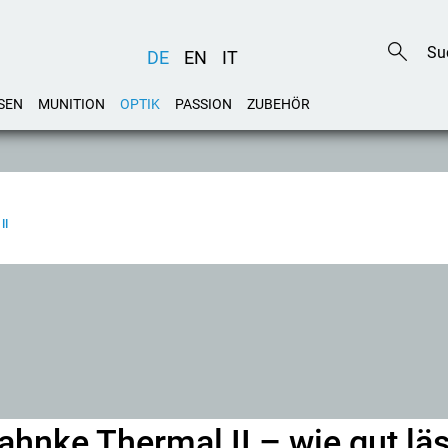
DE
EN
IT
SEN
MUNITION
OPTIK
PASSION
ZUBEHÖR
II
ahnke Thermal II – wie gut lä