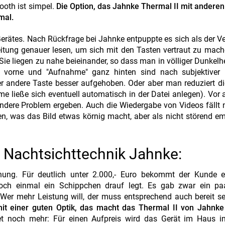
ooth ist simpel.
Die Option, das Jahnke Thermal II mit andere
nmal.
erätes. Nach Rückfrage bei Jahnke entpuppte es sich als der V
itung genauer lesen, um sich mit den Tasten vertraut zu mac
 Sie liegen zu nahe beieinander, so dass man in völliger Dunkelh
z vorne und "Aufnahme" ganz hinten sind nach subjektiver
oder andere Taste besser aufgehoben. Oder aber man reduziert d
 ließe sich eventuell automatisch in der Datei anlegen). Vor 
ndere Problem ergeben. Auch die Wiedergabe von Videos fällt 
n, was das Bild etwas körnig macht, aber als nicht störend 
n Nachtsichttechnik Jahnke:
nung. Für deutlich unter 2.000,- Euro bekommt der Kunde e
ch einmal ein Schippchen drauf legt. Es gab zwar ein paa
Wer mehr Leistung will, der muss entsprechend auch bereit se
it einer guten Optik, das macht das Thermal II von Jahnke
t noch mehr: Für einen Aufpreis wird das Gerät im Haus ind