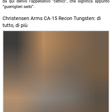
da qui derivò l’appellativo “cetnici”, che significa appunto
“guerriglieri serbi”.
Christensen Arms CA-15 Recon Tungsten: di
tutto, di più