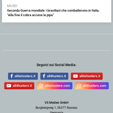
MUSEI
Seconda Guerra mondiale: i brasiliani che combatterono in Italia.
“Alla fine il cobra accese la pipa”
Seguici sui Social Media:
all4shooters.it
all4hunters.it
all4shooters.it
all4hunters.it
all4shooters.com
all4hunters.com
VS Medien GmbH
Burgbergweg 1, 56377 Nassau
Germania