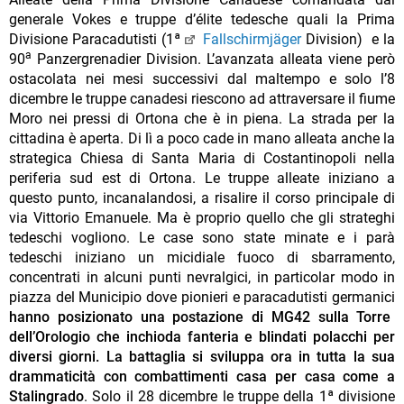
generale Vokes e truppe d’élite tedesche quali la Prima
Divisione Paracadutisti (1ª
Fallschirmjäger
Division) e la
a
90
Panzergrenadier Division. L’avanzata alleata viene però
ostacolata nei mesi successivi dal maltempo e solo l’8
dicembre le truppe canadesi riescono ad attraversare il fiume
Moro nei pressi di Ortona che è in piena. La strada per la
cittadina è aperta. Di lì a poco cade in mano alleata anche la
strategica Chiesa di Santa Maria di Costantinopoli nella
periferia sud est di Ortona. Le truppe alleate iniziano a
questo punto, incanalandosi, a risalire il corso principale di
via Vittorio Emanuele. Ma è proprio quello che gli strateghi
tedeschi vogliono. Le case sono state minate e i parà
tedeschi iniziano un micidiale fuoco di sbarramento,
concentrati in alcuni punti nevralgici, in particolar modo in
piazza del Municipio dove pionieri e paracadutisti germanici
hanno posizionato una postazione di MG42 sulla Torre
dell’Orologio che inchioda fanteria e blindati polacchi per
diversi giorni. La battaglia si sviluppa ora in tutta la sua
drammaticità con combattimenti casa per casa come a
Stalingrado
. Solo il 28 dicembre le truppe della 1ª divisione