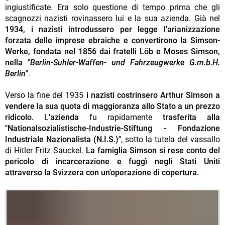
ingiustificate. Era solo questione di tempo prima che gli
scagnozzi nazisti rovinassero lui e la sua azienda. Già nel
1934, i nazisti introdussero per legge l'arianizzazione
forzata delle imprese ebraiche
e convertirono la Simson-
Werke, fondata nel 1856 dai fratelli Löb e Moses Simson,
nella "
Berlin-Suhler-Waffen- und Fahrzeugwerke G.m.b.H.
Berlin
"
.
Verso la fine del 1935
i nazisti costrinsero Arthur Simson a
vendere la sua quota di maggioranza allo Stato a un prezzo
ridicolo.
L
'azienda
fu rapidamente
trasferita alla
"Nationalsozialistische-Industrie-Stiftung - Fondazione
Industriale Nazionalista (N.I.S.)"
, sotto la tutela del vassallo
di Hitler Fritz Sauckel.
La famiglia Simson si rese conto del
pericolo di incarcerazione e fuggì negli Stati Uniti
attraverso la Svizzera con un'operazione di copertura.