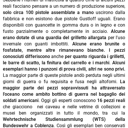
reali facciano pensare a un numero di produzione superiore,
solo circa 100 pistole assemblate a mano
uscirono dalla
fabbrica e non esistono due pistole Gustloff uguali. Erano
disponibili con guancette in gomma dura o in legno e con
fusto parzialmente o completamente in acciaio.
Alcune
erano dotate di una guardia del grilletto allargata
per l'uso
invernale con guanti imbottiti.
Alcune erano brunite o
fosfatate, mentre altre rimanevano bianche.
I pezzi
conosciuti differiscono
anche
per quanto riguarda i grilletti,
le barre di scatto, la finitura del carrello e i marchi
.
Alcuni
esemplari hanno i punzoni di prova civili, altri ne sono privi.
La maggior parte di queste pistole andò perduta negli ultimi
giorni di guerra o fu requisita e fusa negli altoforni.
La
maggior parte dei pezzi sopravvissuti ha attraversato
l'oceano come ambito bottino di guerra nel bagaglio dei
soldati americani
. Oggi gli esperti conoscono
16 pezzi reali
che giacciono nei caveau e nelle vetrine di collezioni e
musei ben organizzati in tutto il mondo, tra cui la
Wehrtechnische Studiensammlung (WTS) della
Bundeswehr a Coblenza
. Così gli esemplari ben conservati