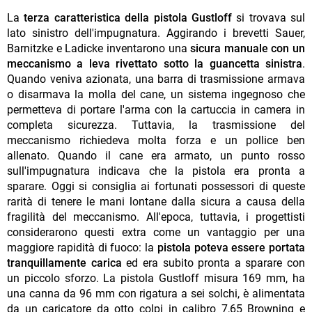
La
terza caratteristica della pistola Gustloff
si trovava sul
lato sinistro dell'impugnatura. Aggirando i brevetti Sauer,
Barnitzke e Ladicke inventarono una
sicura manuale con un
meccanismo a leva rivettato sotto la guancetta sinistra
.
Quando veniva azionata, una barra di trasmissione armava
o disarmava la molla del cane, un sistema ingegnoso che
permetteva di portare l'arma con la cartuccia in camera in
completa sicurezza. Tuttavia, la trasmissione del
meccanismo richiedeva molta forza e un pollice ben
allenato. Quando il cane era armato, un punto rosso
sull'impugnatura indicava che la pistola era pronta a
sparare. Oggi si consiglia ai fortunati possessori di queste
rarità di tenere le mani lontane dalla sicura a causa della
fragilità del meccanismo. All'epoca, tuttavia, i progettisti
considerarono questi extra come un vantaggio per una
maggiore rapidità di fuoco: la
pistola poteva essere portata
tranquillamente carica
ed era subito pronta a sparare con
un piccolo sforzo. La pistola Gustloff misura 169 mm, ha
una canna da 96 mm con rigatura a sei solchi, è alimentata
da un caricatore da otto colpi in calibro 7,65 Browning e