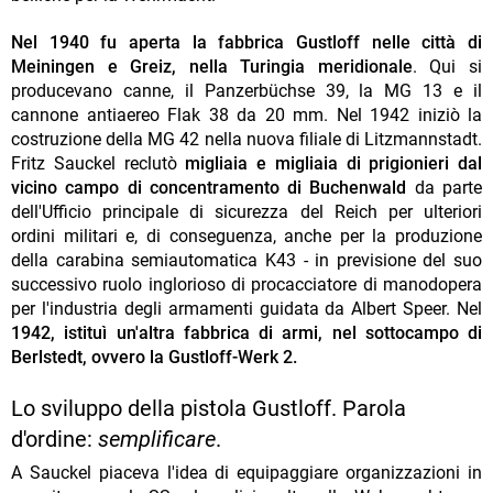
Nel 1940 fu aperta la fabbrica Gustloff nelle città di
Meiningen e Greiz, nella Turingia meridionale
. Qui si
producevano canne, il Panzerbüchse 39, la MG 13 e il
cannone antiaereo Flak 38 da 20 mm. Nel 1942 iniziò la
costruzione della MG 42 nella nuova filiale di Litzmannstadt.
Fritz Sauckel reclutò
migliaia e migliaia di prigionieri dal
vicino campo di concentramento di Buchenwald
da parte
dell'Ufficio principale di sicurezza del Reich per ulteriori
ordini militari e, di conseguenza, anche per la produzione
della carabina semiautomatica K43 - in previsione del suo
successivo ruolo inglorioso di procacciatore di manodopera
per l'industria degli armamenti guidata da Albert Speer. Nel
1942, istituì un'altra fabbrica di armi, nel sottocampo di
Berlstedt, ovvero la Gustloff-Werk 2.
Lo sviluppo della pistola Gustloff. Parola
d'ordine:
semplificare
.
A Sauckel piaceva l'idea di equipaggiare organizzazioni in