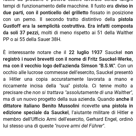
tempi di funzionamento delle macchine. Il fusto era
diviso in
due parti, con il ponticello del grilletto
fissato in posizione
con un perno. Il secondo tratto distintivo della
pistola
Gustloff era la semplicità costruttiva. Era infatti composta
da soli 37 pezzi,
molti di meno rispetto ai 51 della Walther
PP o ai 55 della Sauer 38H.
È interessante notare che il
22 luglio 1937
Sauckel
non
registrò i nuovi brevetti con il nome di Fritz Sauckel-Werke,
ma con il vecchio logo dell'azienda Simson "B.S.W."
. Con un
occhio alle lucrose commesse dell'esercito, Sauckel presentò
a Hitler una copia accuratamente lavorata a mano e
riccamente incisa della "sua" pistola. Ci tenne molto a
precisare che
non si trattava "assolutamente di una Walther",
ma di un nuovo progetto della sua azienda. Quando
anche il
dittatore italiano Benito Mussolini
ricevette
una pistola in
edizione speciale da Sauckel
, l'aiutante militare di Hitler e
membro dell'Ufficio Armi dell'esercito, Gerhard Engel, ordinò
lui stesso una di queste
"nuove armi del Führer"
.