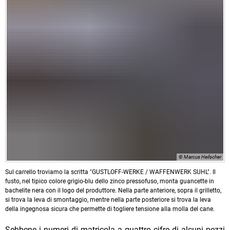
© Marcus Heilscher
Sul carrello troviamo la scritta "GUSTLOFF-WERKE / WAFFENWERK SUHL". Il
fusto, nel tipico colore grigio-blu dello zinco pressofuso, monta guancette in
bachelite nera con il logo del produttore. Nella parte anteriore, sopra il grilletto,
si trova la leva di smontaggio, mentre nella parte posteriore si trova la leva
della ingegnosa sicura che permette di togliere tensione alla molla del cane.
Sebbene i numeri di matricola a quattro cifre di alcuni pezzi