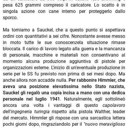
pesa 625 grammi compreso il caricatore. Lo scatto è in
singola azione con cane interno per proteggerlo dallo
sporco.
Ma torniamo a Sauckel, che a questo punto si aspettava
ordini con quantitativi a sei cifre. Nonostante avesse messo
in moto tutte le sue conoscenzela situazione rimase
bloccata. Il carico di lavoro legato alla guerra e la mancanza
di personale, macchine e materiali non consentivano al
momento alcuna produzione aggiuntiva di pistole per
organizzazioni esterne. L'inizio di un'eventuale produzione in
serie per le SS fu previsto non prima di sei mesi dopo. Ma
anche allora non accadde nulla.
Per rabbonire Himmler, che
aveva una posizione elevatissima nello Stato nazista,
Sauckel gli regalò una copia incisa a mano con una dedica
personale nel luglio 1941
. Naturalmente, egli sottolineò
ancora una volta i vantaggi di questo
capolavoro
dell'ingegneria turingia
rispetto alla pistola Walther, leader
del mercato. Himmler gli rispose con una sarcastica lettera
pochi giorni dopo, ringraziandolo per il
"nuovo meraviglioso