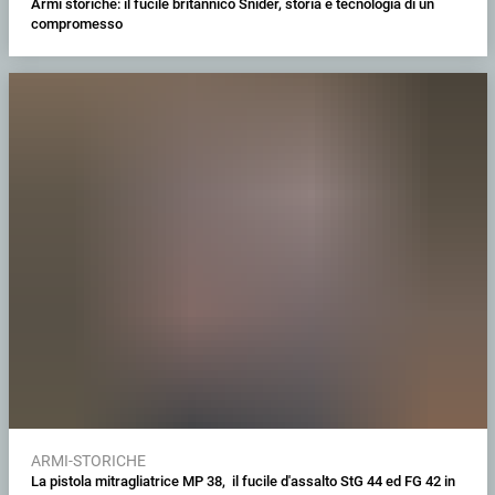
Armi storiche: il fucile britannico Snider, storia e tecnologia di un
compromesso
ARMI-STORICHE
La pistola mitragliatrice MP 38, il fucile d'assalto StG 44 ed FG 42 in