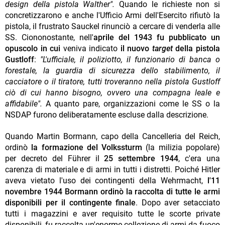
design della pistola Walther".
Quando le richieste non si
concretizzarono e anche l'Ufficio Armi dell'Esercito rifiutò la
pistola, il frustrato Sauckel rinunciò a cercare di venderla alle
SS. Ciononostante, nell'
aprile del 1943 fu pubblicato un
opuscolo in cui
veniva indicato
il nuovo
target
della pistola
Gustloff
:
"L'ufficiale, il poliziotto, il funzionario di banca o
forestale, la guardia di sicurezza dello stabilimento, il
cacciatore o il tiratore, tutti troveranno nella pistola Gustloff
ciò di cui hanno bisogno, ovvero una compagna leale e
affidabile".
A quanto pare, organizzazioni come le SS o la
NSDAP furono deliberatamente escluse dalla descrizione.
Quando Martin Bormann, capo della Cancelleria del Reich,
ordinò
la formazione del Volkssturm
(la milizia popolare)
per decreto del Führer il
25 settembre 1944
, c'era una
carenza di materiale e di armi in tutti i distretti. Poiché Hitler
aveva vietato l'uso dei contingenti della Wehrmacht,
l'11
novembre 1944 Bormann ordinò la raccolta di tutte le armi
disponibili per il contingente finale
. Dopo aver setacciato
tutti i magazzini e aver requisito tutte le scorte private
disponibili, fu raccolta un'enorme collezione di armi da fuoco