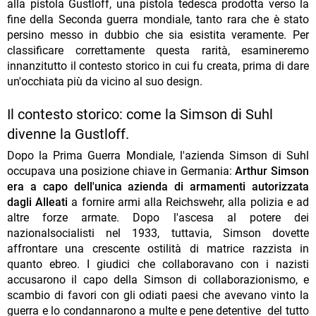
alla pistola Gustloff, una pistola tedesca prodotta verso la
fine della Seconda guerra mondiale, tanto rara che è stato
persino messo in dubbio che sia esistita veramente. Per
classificare correttamente questa rarità, esamineremo
innanzitutto il contesto storico in cui fu creata, prima di dare
un'occhiata più da vicino al suo design.
Il contesto storico: come la Simson di Suhl
divenne la Gustloff.
Dopo la Prima Guerra Mondiale, l'azienda Simson di Suhl
occupava una posizione chiave in Germania:
Arthur Simson
era a capo dell'unica azienda di armamenti autorizzata
dagli Alleati
a fornire armi alla Reichswehr, alla polizia e ad
altre forze armate. Dopo l'ascesa al potere dei
nazionalsocialisti nel 1933, tuttavia, Simson dovette
affrontare una crescente ostilità di matrice razzista in
quanto ebreo. I giudici che collaboravano con i nazisti
accusarono il capo della Simson di collaborazionismo, e
scambio di favori con gli odiati paesi che avevano vinto la
guerra e lo condannarono a multe e pene detentive del tutto