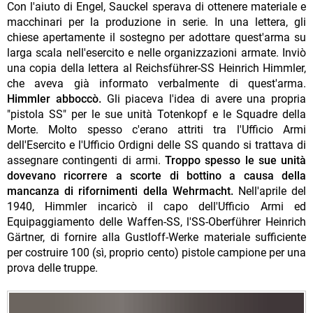
Con l'aiuto di Engel, Sauckel sperava di ottenere materiale e
macchinari per la produzione in serie. In una lettera, gli
chiese apertamente il sostegno per adottare quest'arma su
larga scala nell'esercito e nelle organizzazioni armate. Inviò
una copia della lettera al Reichsführer-SS Heinrich Himmler,
che aveva già informato verbalmente di quest'arma.
Himmler abboccò.
Gli piaceva l'idea di avere una propria
"pistola SS" per le sue unità Totenkopf e le Squadre della
Morte. Molto spesso c'erano attriti tra l'Ufficio Armi
dell'Esercito e l'Ufficio Ordigni delle SS quando si trattava di
assegnare contingenti di armi.
Troppo spesso le sue unità
dovevano ricorrere a scorte di bottino a causa della
mancanza di rifornimenti della Wehrmacht.
Nell'aprile del
1940, Himmler incaricò il capo dell'Ufficio Armi ed
Equipaggiamento delle Waffen-SS, l'SS-Oberführer Heinrich
Gärtner, di fornire alla Gustloff-Werke materiale sufficiente
per costruire 100 (sì, proprio cento) pistole campione per una
prova delle truppe.