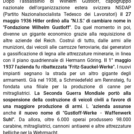
Dopo l'assassinio di Wilhelm Gustloff, capogruppo
nazionale dell'organizzazione estera svizzera NSDAP
(Partito Nazionalsocialista Tedesco dei Lavoratori)
il 27
maggio 1936 Hitler ordinò alla "N.I.S." di cambiare nome in
"Fondazione Wilhelm Gustloff"
. Da quel momento in poi,
divenne un gigante economico grazie alla requisizione di
altre aziende del Reich. Costruì di tutto, dalle armi alle
munizioni, dai veicoli alle carrozze ferroviarie, dai generatori
a gassificazione di legna alle attrezzature minerarie, in linea
con il piano quadriennale di Hermann Göring.
Il 1° maggio
1937 l'azienda fu ribattezzata "Fritz-Sauckel-Werke".
I nuovi
impianti segnano la strada per un altro gigante degli
armamenti. Già nel 1938, a Schmiedefeld am Rennsteig, fu
fondata una filiale per la produzione di canne per
mitragliatrici.
La Seconda Guerra Mondiale portò alla
sospensione della costruzione di veicoli civili a favore di
una maggiore produzione di armi
. L
'azienda assunse
anche
il nuovo nome di "Gustloff-Werke - Waffenwerk
Suhl".
Da allora, oltre 6.000 operai produssero 98.000
carabine, mitragliatrici, cannoni antiaerei e altre attrezzature
belliche per la Wehrmacht.