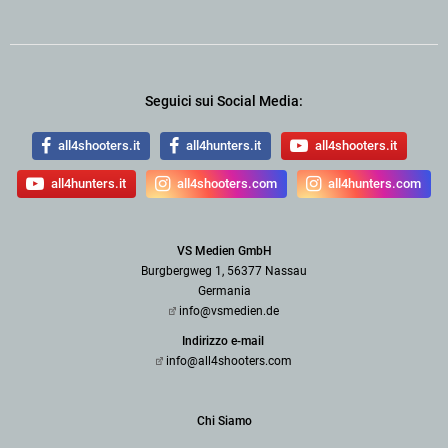
Seguici sui Social Media:
all4shooters.it
all4hunters.it
all4shooters.it
all4hunters.it
all4shooters.com
all4hunters.com
VS Medien GmbH
Burgbergweg 1, 56377 Nassau
Germania
info@vsmedien.de
Indirizzo e-mail
info@all4shooters.com
Chi Siamo