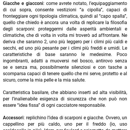
Giacche e giacconi
: come avrete notato, l’equipaggiamento
di cui sopra, consente vestizioni “a cipolla”, capaci di
fronteggiare ogni tipologia climatica, quindi al “capo spalla”,
quello che chiedo è ancora una volta di replicare la filosofia
degli scarponi: proteggermi dalle asperità ambientali e
climatiche, che di volta in volta mi troverò ad affrontare. Ne
deriva che saranno 2, uno più leggero per i climi più caldi e
secchi, ed uno più pesante per i climi più freddi e umidi. Le
caratteristiche di base saranno le medesime. Poco
ingombranti, adatti a muoversi nel bosco, antirovo senza
se e senza ma, possibilmente silenziosi e con tasche a
scomparsa capaci di tenere quello che mi serve, protetto e al
sicuro, come la mia pelle e la mia salute.
Caratteristica basilare, che abbiano inserti ad alta visibilità,
per l’inalienabile esigenza di sicurezza che non può non
essere “idea fissa” di ogni cacciatore responsabile.
Accessori
: replichino l’idea di scarponi e giacche. Ovvero, un
cappellino per più caldo, uno per il freddo (io, uso