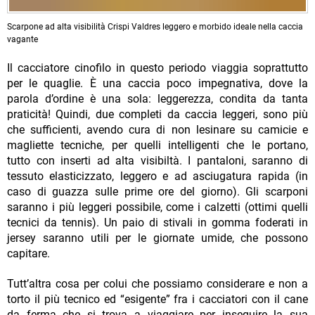
Scarpone ad alta visibilità Crispi Valdres leggero e morbido ideale nella caccia
vagante
Il cacciatore cinofilo in questo periodo viaggia soprattutto
per le quaglie. È una caccia poco impegnativa, dove la
parola d’ordine è una sola: leggerezza, condita da tanta
praticità! Quindi, due completi da caccia leggeri, sono più
che sufficienti, avendo cura di non lesinare su camicie e
magliette tecniche, per quelli intelligenti che le portano,
tutto con inserti ad alta visibiltà. I pantaloni, saranno di
tessuto elasticizzato, leggero e ad asciugatura rapida (in
caso di guazza sulle prime ore del giorno). Gli scarponi
saranno i più leggeri possibile, come i calzetti (ottimi quelli
tecnici da tennis). Un paio di stivali in gomma foderati in
jersey saranno utili per le giornate umide, che possono
capitare.
Tutt’altra cosa per colui che possiamo considerare e non a
torto il più tecnico ed “esigente” fra i cacciatori con il cane
da ferma che si trova a viaggiare per inseguire la sua