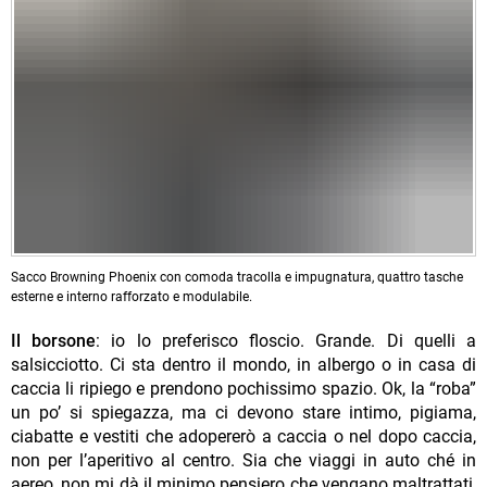
Sacco Browning Phoenix con comoda tracolla e impugnatura, quattro tasche
esterne e interno rafforzato e modulabile.
Il borsone
: io lo preferisco floscio. Grande. Di quelli a
salsicciotto. Ci sta dentro il mondo, in albergo o in casa di
caccia li ripiego e prendono pochissimo spazio. Ok, la “roba”
un po’ si spiegazza, ma ci devono stare intimo, pigiama,
ciabatte e vestiti che adopererò a caccia o nel dopo caccia,
non per l’aperitivo al centro. Sia che viaggi in auto ché in
aereo, non mi dà il minimo pensiero che vengano maltrattati,