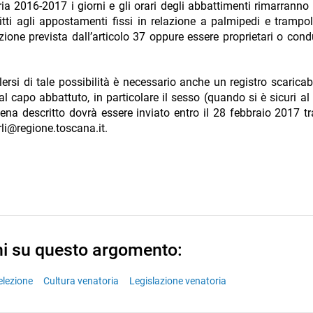
a 2016-2017 i giorni e gli orari degli abbattimenti rimarranno 
tti agli appostamenti fissi in relazione a palmipedi e trampoli
azione prevista dall’articolo 37 oppure essere proprietari o condu
rsi di tale possibilità è necessario anche un registro scaricabi
al capo abbattuto, in particolare il sesso (quando si è sicuri al 
ppena descritto dovrà essere inviato entro il 28 febbraio 2017 t
rli@regione.toscana.it.
ni su questo argomento:
elezione
Cultura venatoria
Legislazione venatoria