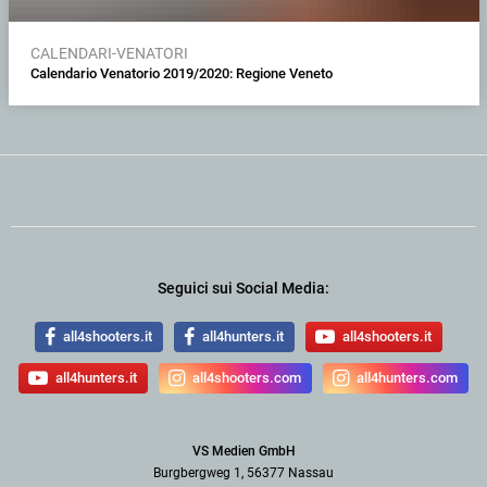
CALENDARI-VENATORI
Calendario Venatorio 2019/2020: Regione Veneto
Seguici sui Social Media:
all4shooters.it
all4hunters.it
all4shooters.it
all4hunters.it
all4shooters.com
all4hunters.com
VS Medien GmbH
Burgbergweg 1, 56377 Nassau