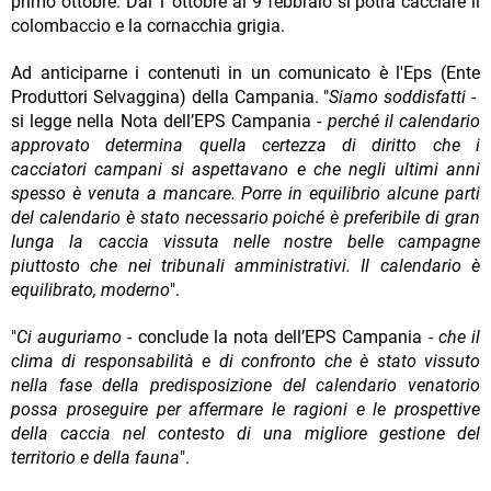
primo ottobre. Dal 1 ottobre al 9 febbraio si potrà cacciare il
colombaccio e la cornacchia grigia.
Ad anticiparne i contenuti in un comunicato è l'Eps (Ente
Produttori Selvaggina) della Campania. "
Siamo soddisfatti
-
si legge nella Nota dell’EPS Campania -
perché il calendario
approvato determina quella certezza di diritto che i
cacciatori campani si aspettavano e che negli ultimi anni
spesso è venuta a mancare. Porre in equilibrio alcune parti
del calendario è stato necessario poiché è preferibile di gran
lunga la caccia vissuta nelle nostre belle campagne
piuttosto che nei tribunali amministrativi. Il calendario è
equilibrato, moderno
".
"
Ci auguriamo
- conclude la nota dell’EPS Campania -
che il
clima di responsabilità e di confronto che è stato vissuto
nella fase della predisposizione del calendario venatorio
possa proseguire per affermare le ragioni e le prospettive
della caccia nel contesto di una migliore gestione del
territorio e della fauna
".