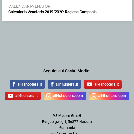
CALENDARI-VENATORI
Calendario Venatorio 2019/2020: Regione Campania
Seguici sui Social Media:
all4shooters.it
all4hunters.it
all4shooters.it
all4hunters.it
all4shooters.com
all4hunters.com
VS Medien GmbH
Burgbergweg 1, 56377 Nassau
Germania
info@vsmedien.de