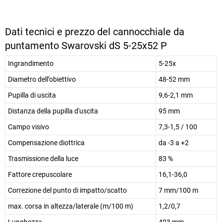
Dati tecnici e prezzo del cannocchiale da
puntamento Swarovski dS 5-25x52 P
Ingrandimento
5-25x
Diametro dell’obiettivo
48-52 mm
Pupilla di uscita
9,6-2,1 mm
Distanza della pupilla d'uscita
95 mm
Campo visivo
7,3-1,5 / 100
Compensazione diottrica
da -3 a +2
Trasmissione della luce
83 %
Fattore crepuscolare
16,1-36,0
Correzione del punto di impatto/scatto
7 mm/100 m
max. corsa in altezza/laterale (m/100 m)
1,2/0,7