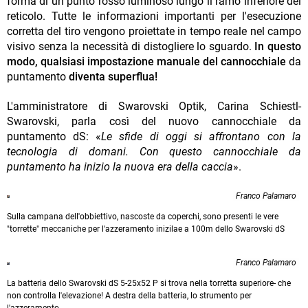
forma di un punto rosso luminoso lungo il ramo inferiore del
reticolo. Tutte le informazioni importanti per l'esecuzione
corretta del tiro vengono proiettate in tempo reale nel campo
visivo senza la necessità di distogliere lo sguardo.
In questo
modo, qualsiasi impostazione manuale del cannocchiale
da
puntamento
diventa superflua!
L'amministratore di Swarovski Optik, Carina Schiestl-
Swarovski, parla così del nuovo cannocchiale da
puntamento dS: «
Le sfide di oggi si affrontano con la
tecnologia di domani. Con questo cannocchiale da
puntamento ha inizio la nuova era della caccia
».
Franco Palamaro
Sulla campana dell'obbiettivo, nascoste da coperchi, sono presenti le vere
"torrette" meccaniche per l'azzeramento inizilae a 100m dello Swarovski dS
Franco Palamaro
La batteria dello Swarovski dS 5-25x52 P si trova nella torretta superiore- che
non controlla l'elevazione! A destra della batteria, lo strumento per