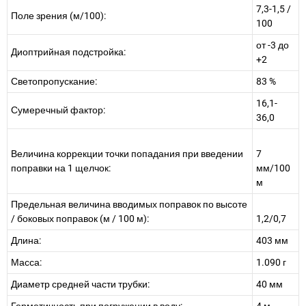
7,3-1,5 /
Поле зрения (м/100):
100
от -3 до
Диоптрийная подстройка:
+2
Светопропускание:
83 %
16,1-
Сумеречный фактор:
36,0
Величина коррекции точки попадания при введении
7
поправки на 1 щелчок:
мм/100
м
Предельная величина вводимых поправок по высоте
/ боковых поправок (м / 100 м):
1,2/0,7
Длина:
403 мм
Масса:
1.090 г
Диаметр средней части трубки:
40 мм