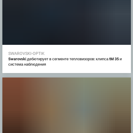
SWAROVSKI-OPTIK
Swarovski дебютирует в сегменте тепловизоров: клипса tM 35 и
система наблюдения