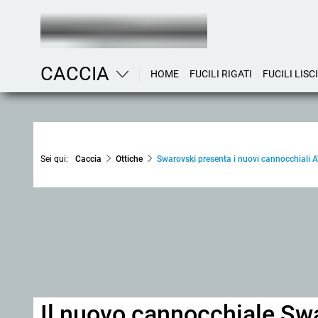
CACCIA
HOME
FUCILI RIGATI
FUCILI LISCI
Sei qui:
Caccia
Ottiche
Swarovski presenta i nuovi cannocchiali 
Il nuovo cannocchiale Sw