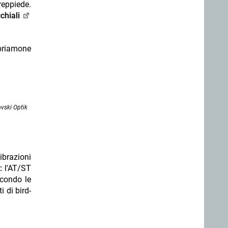
reppiede.
chiali
opriamone
vski Optik
ibrazioni
e:
l'AT/ST
condo le
i di bird-