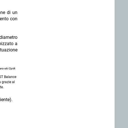
one di un
mento con
diametro
mizzato a
tuazione
rovski Optik
/ST Balance
 grazie al
te.
ente).