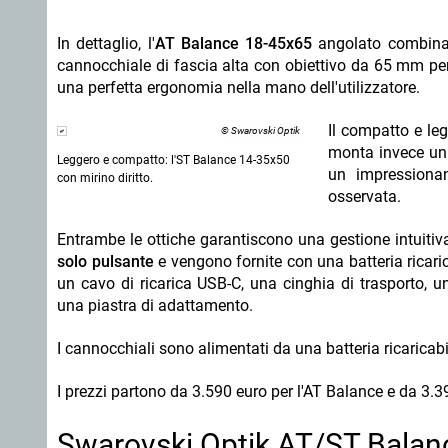
In dettaglio, l'
AT Balance 18-45x65
angolato combina l
cannocchiale di fascia alta con obiettivo da 65 mm pe
una perfetta ergonomia nella mano dell'utilizzatore.
Il compatto e l
© Swarovski Optik
monta invece un 
Leggero e compatto: l'ST Balance 14-35x50
un impressiona
con mirino diritto.
osservata.
Entrambe le ottiche garantiscono una gestione intuitiva
solo pulsante
e vengono fornite con una batteria ricari
un
cavo di ricarica
USB-C
, una cinghia di trasporto, u
una piastra di adattamento.
I cannocchiali sono alimentati da una batteria ricaricab
I prezzi partono da 3.590 euro per l'AT Balance e da 3.3
Swarovski Optik AT/ST Balanc