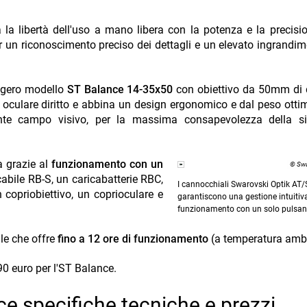
a libertà dell'uso a mano libera con la potenza e la precisi
r un riconoscimento preciso dei dettagli e un elevato ingrandi
eggero modello
ST Balance 14-35x50
con obiettivo da 50mm di 
oculare diritto e abbina un design ergonomico e dal peso otti
nte campo visivo, per la massima consapevolezza della si
 grazie al
funzionamento con un
© Swa
cabile RB-S, un caricabatterie RBC,
I cannocchiali Swarovski Optik AT
n copriobiettivo, un coprioculare e
garantiscono una gestione intuitiva
funzionamento con un solo pulsan
ile che offre
fino a 12 ore di funzionamento
(a temperatura ambi
90 euro per l'ST Balance.
e specifiche tecniche e prezzi