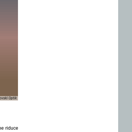
vski Optik
he riduce