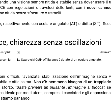
endo una visione sempre nitida e stabile senza dover usare il t
CE
con regolazioni ultraveloci delle lenti, con i
nuovi
cannoc
ne nitida senza sfocature o tremolii.
e,
rispettivamente con oculare angolato (AT) o diritto (ST). Sc
e, chiarezza senza oscillazioni
ki Optik
© Swaro
a con la
Lo Swarovski Optik AT Balance è dotato di un oculare angolato.
i difficili, l'avanzata stabilizzazione dell'immagine senza v
bile e nitidissima.
Non c'è nemmeno bisogno di un treppied
sforzo. "
Basta premere un pulsante l'immagine si blocca",
se
a ideale per molti utenti, compresi i cacciatori e gli appassionat
a stiamo parlando: