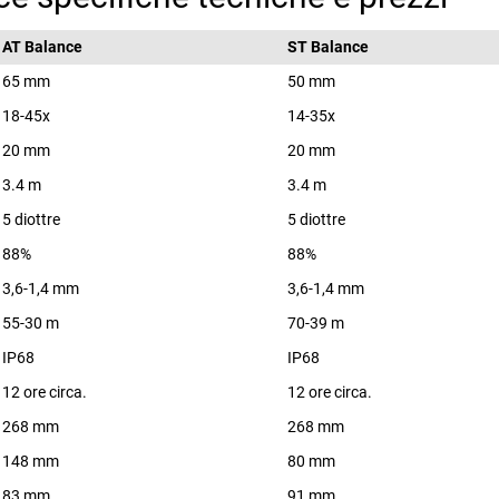
AT Balance
ST Balance
65 mm
50 mm
18-45x
14-35x
20 mm
20 mm
3.4 m
3.4 m
5 diottre
5 diottre
88%
88%
3,6-1,4 mm
3,6-1,4 mm
55-30 m
70-39 m
IP68
IP68
12 ore circa.
12 ore circa.
268 mm
268 mm
148 mm
80 mm
83 mm
91 mm