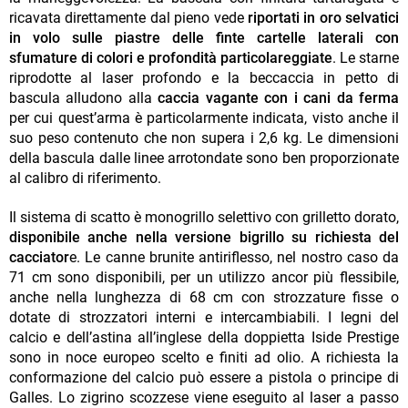
ricavata direttamente dal pieno vede
riportati in oro selvatici
in volo sulle piastre delle finte cartelle laterali con
sfumature di colori e profondità particolareggiate
. Le starne
riprodotte al laser profondo e la beccaccia in petto di
bascula alludono alla
caccia vagante con i cani da ferma
per cui quest’arma è particolarmente indicata, visto anche il
suo peso contenuto che non supera i 2,6 kg. Le dimensioni
della bascula dalle linee arrotondate sono ben proporzionate
al calibro di riferimento.
Il sistema di scatto è monogrillo selettivo con grilletto dorato,
disponibile anche nella versione bigrillo su richiesta del
cacciator
e. Le canne brunite antiriflesso, nel nostro caso da
71 cm sono disponibili, per un utilizzo ancor più flessibile,
anche nella lunghezza di 68 cm con strozzature fisse o
dotate di strozzatori interni e intercambiabili. I legni del
calcio e dell’astina all’inglese della doppietta Iside Prestige
sono in noce europeo scelto e finiti ad olio. A richiesta la
conformazione del calcio può essere a pistola o principe di
Galles. Lo zigrino scozzese viene eseguito al laser a passo