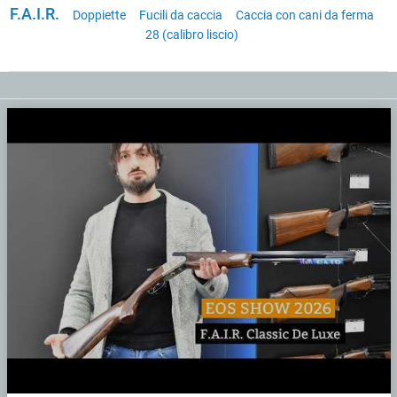
F.A.I.R.
Doppiette
Fucili da caccia
Caccia con cani da ferma
28 (calibro liscio)