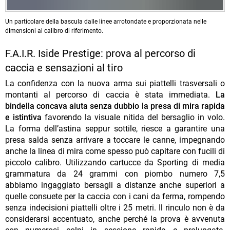
Un particolare della bascula dalle linee arrotondate e proporzionata nelle
dimensioni al calibro di riferimento.
F.A.I.R. Iside Prestige: prova al percorso di
caccia e sensazioni al tiro
La confidenza con la nuova arma sui piattelli trasversali o
montanti al percorso di caccia è stata immediata.
La
bindella concava aiuta senza dubbio la presa di mira rapida
e istintiva
favorendo la visuale nitida del bersaglio in volo.
La forma dell’astina seppur sottile, riesce a garantire una
presa salda senza arrivare a toccare le canne, impegnando
anche la linea di mira come spesso può capitare con fucili di
piccolo calibro. Utilizzando cartucce da Sporting di media
grammatura da 24 grammi con piombo numero 7,5
abbiamo ingaggiato bersagli a distanze anche superiori a
quelle consuete per la caccia con i cani da ferma, rompendo
senza indecisioni piattelli oltre i 25 metri. Il rinculo non è da
considerarsi accentuato, anche perché la prova è avvenuta