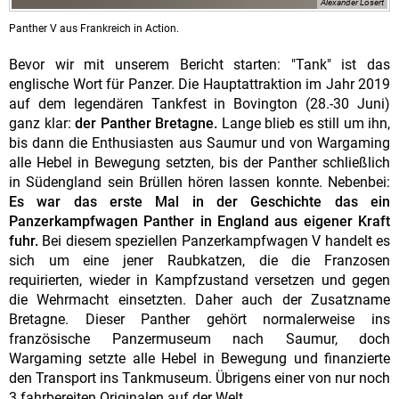
Alexander Losert
Panther V aus Frankreich in Action.
Bevor wir mit unserem Bericht starten: "Tank" ist das
englische Wort für Panzer. Die Hauptattraktion im Jahr 2019
auf dem legendären Tankfest in Bovington (28.-30 Juni)
ganz klar:
der Panther Bretagne.
Lange blieb es still um ihn,
bis dann die Enthusiasten aus Saumur und von Wargaming
alle Hebel in Bewegung setzten, bis der Panther schließlich
in Südengland sein Brüllen hören lassen konnte. Nebenbei:
Es war das erste Mal in der Geschichte das ein
Panzerkampfwagen Panther in England aus eigener Kraft
fuhr.
Bei diesem speziellen Panzerkampfwagen V handelt es
sich um eine jener Raubkatzen, die die Franzosen
requirierten, wieder in Kampfzustand versetzen und gegen
die Wehrmacht einsetzten. Daher auch der Zusatzname
Bretagne. Dieser Panther gehört normalerweise ins
französische Panzermuseum nach Saumur, doch
Wargaming setzte alle Hebel in Bewegung und finanzierte
den Transport ins Tankmuseum. Übrigens einer von nur noch
3 fahrbereiten Originalen auf der Welt.