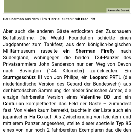
Alexander Losert
Der Sherman aus dem Film "Herz aus Stahl" mit Brad Pitt.
Aber auch die anderen Gäste entlockten den Zuschauern
Beifallsstürme. Die Weald Foundation schickte einen
Jagdpanther zum Tankfest, aus dem königlich-belgischen
Militärmuseum rasselte
ein Sherman Firefly
nach
Südengland, wohingegen die beiden
T34-Panzer
des
Privatsammlers John Sanderson nur den Weg von Devon
nach Bovington (144 Kilometer) zurücklegten. Ein
Sturmgeschütz III
von Jon Philips, ein
Leopard PRTL
(die
niederländische Version des Gepard der Bundeswehr) aus
der historischen Sammlung der niederländischen Armee, die
einzige fahrbereite Version eines
Valentine DD
und ein
Centurion
komplettierten das Feld der Gäste – zumindest
fast. Von vielen kaum bemerkt, tauchte in der Liste auch ein
japanischer
Ha-Go
auf. Als Zwischending von leichtem und
mittlerem Panzer angesehen, stellte dieser spezielle
Typ 95
eines von nur noch 2 fahrbereiten Exemplaren dar, die den