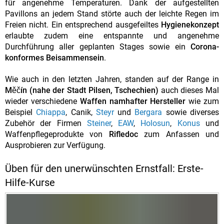
für angenehme Temperaturen. Dank der aufgestellten
Pavillons an jedem Stand störte auch der leichte Regen im
Freien nicht. Ein entsprechend ausgefeiltes
Hygienekonzept
erlaubte zudem eine entspannte und angenehme
Durchführung aller geplanten Stages sowie ein
Corona-
konformes Beisammensein
.
Wie auch in den letzten Jahren, standen auf der Range in
Měčín (nahe der Stadt Pilsen, Tschechien)
auch dieses Mal
wieder verschiedene
Waffen namhafter Hersteller
wie zum
Beispiel
Chiappa
, Canik,
Steyr
und
Bergara
sowie diverses
Zubehör der Firmen
Steiner
,
EAW
,
Holosun
,
Konus
und
Waffenpflegeprodukte von
Rifledoc
zum Anfassen und
Ausprobieren zur Verfügung.
Üben für den unerwünschten Ernstfall: Erste-
Hilfe-Kurse