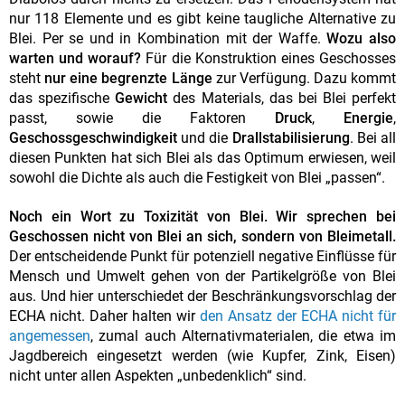
nur 118 Elemente und es gibt keine taugliche Alternative zu
Blei. Per se und in Kombination mit der Waffe.
Wozu also
warten und worauf?
Für die Konstruktion eines Geschosses
steht
nur eine begrenzte Länge
zur Verfügung. Dazu kommt
das spezifische
Gewicht
des Materials, das bei Blei perfekt
passt, sowie die Faktoren
Druck
,
Energie
,
Geschossgeschwindigkeit
und die
Drallstabilisierung
. Bei all
diesen Punkten hat sich Blei als das Optimum erwiesen, weil
sowohl die Dichte als auch die Festigkeit von Blei „passen“.
Noch ein Wort zu Toxizität von Blei. Wir sprechen bei
Geschossen nicht von Blei an sich, sondern von Bleimetall.
Der entscheidende Punkt für potenziell negative Einflüsse für
Mensch und Umwelt gehen von der Partikelgröße von Blei
aus. Und hier unterschiedet der Beschränkungsvorschlag der
ECHA nicht. Daher halten wir
den Ansatz der ECHA nicht für
angemessen
, zumal auch Alternativmaterialen, die etwa im
Jagdbereich eingesetzt werden (wie Kupfer, Zink, Eisen)
nicht unter allen Aspekten „unbedenklich“ sind.