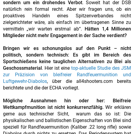
sondern um ein drohendes Verbot
. Soweit hat der DSB
natürlich rein formal recht. Aber wir fragen uns, ob ein
proaktives Handeln eines Spitzenverbandes nicht
zielgerichteter wäre, als einfach im übertragenen Sinne zu
vermitteln „wir warten erstmal ab“.
Hätten 1,4 Millionen
Mitglieder nicht mehr Engagement in der Sache verdient?
Bringen wir es schonungslos auf den Punkt – nicht
politisch, sondern technisch: Es gibt im Bereich des
Sportschießens keine tauglichen Alternativen zu Blei als
Geschossmaterial
. Hier ist eine
top-aktuelle Studie des JSM
zur Präzision von bleifreier Randfeuermunition und
Luftgewehr-Diabolos
, über die all4shooters.com bereits
berichtete und die der ECHA vorliegt.
Mögliche Ausnahmen hin oder her: Bleifreie
Wettkampfmunition ist nicht konkurrenzfähig.
Wir erklären
gerne aus technischer Sicht, warum das so ist: Die
physikalischen und ballistischen Eigenschaften von Blei sind
speziell für Randfeuermunition (Kaliber .22 long rifle) sowie
Diabolos durch nichts zu ersetzen. Das Periodensystem hat