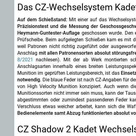
Das CZ-Wechselsystem Kadet 
Auf dem Schießstand:
Mit einer auf das Wechselsys
Präzisionstest und die Messung der Geschossgeschw
Heymann-Guntester-Auflage
geschossen wurde. Den eng
Prüfscheibe. Beim aufgelegten Schießen kam es mit de
weil Patronen nicht richtig zugeführt oder ausgeworf
Anschlag
mit allen Patronensorten absolut störungsfr
8/2021
nachlesen). Mit der ab Werk montierten sch
Anschlagsarten innerhalb eines breiten Leistungsspe
Munition im geprüften Leistungsbereich, ist das
Einset
notwendig
. Die blaue Feder ist nach CZ-Angaben für de
von High Velocity Munition konzipiert. Auch wenn di
Munitionssorten nicht immer sein muss, kann der Taus
abgestimmten oder zumindest passenderen Feder kan
Verschluss etwas weicher arbeitet, kann sich die 
Bedienelemente samt Abzug funktionierten absolut vor
CZ Shadow 2 Kadet Wechsels