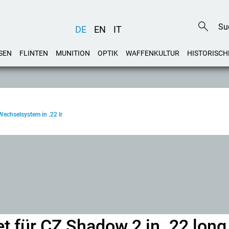
DE
EN
IT
SEN
FLINTEN
MUNITION
OPTIK
WAFFENKULTUR
HISTORISCH
Wechselsystem in .22 lr
 für CZ Shadow 2 in .22 long