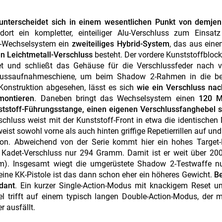
nterscheidet sich in einem wesentlichen Punkt von demjen
rt ein kompletter, einteiliger Alu-Verschluss zum Einsat
2-Wechselsystem ein
zweiteiliges Hybrid-System
, das aus ein
en Leichtmetall-Verschluss
besteht. Der vordere Kunststoffblock
ftet und schließt das Gehäuse für die Verschlussfeder nach 
chlussaufnahmeschiene, um beim Shadow 2-Rahmen in die bei
-Konstruktion abgesehen, lässt es sich
wie ein Verschluss nac
montieren
. Daneben bringt das Wechselsystem einen
120 Mi
ststoff-Führungsstange, einen eigenen Verschlussfanghebel s
schluss weist mit der Kunststoff-Front in etwa die identische
eist sowohl vorne als auch hinten griffige Repetierrillen auf und 
sion. Abweichend von der Serie kommt hier ein hohes Target-
r Kadet-Verschluss nur 294 Gramm. Damit ist er weit über 2
amm). Insgesamt wiegt die umgerüstete Shadow 2-Testwaffe n
ine KK-Pistole ist das dann schon eher ein höheres Gewicht.
B
dant
. Ein kurzer Single-Action-Modus mit knackigem Reset u
 trifft auf einem typisch langen Double-Action-Modus, der m
 ausfällt.