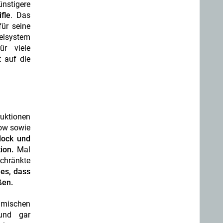
nstigere
fle
. Das
ür seine
selsystem
ür viele
t auf die
ruktionen
dow sowie
lock und
ion.
Mal
schränkte
 es, dass
ßen.
namischen
 und gar