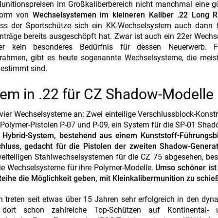
nitionspreisen im Großkaliberbereich nicht manchmal eine gü
 Form von
Wechselsystemen im kleineren Kaliber .22 Long Ri
dass der Sportschütze sich ein KK-Wechselsystem auch dann f
inträge bereits ausgeschöpft hat. Zwar ist auch ein 22er Wech
ier kein besonderes Bedürfnis für dessen Neuerwerb. F
llrahmen, gibt es heute sogenannte Wechselsysteme, die meis
gestimmt sind.
tem in .22 für CZ Shadow-Modelle
t vier Wechselsysteme an: Zwei einteilige Verschlussblock-Konst
-Polymer-Pistolen P-07 und P-09, ein System für die SP-01 Sha
 Hybrid-System, bestehend aus einem Kunststoff-Führungsb
hluss, gedacht für die Pistolen der zweiten Shadow-Generat
eiteiligen Stahlwechselsystemen für die CZ 75 abgesehen, be
 die Wechselsysteme für ihre Polymer-Modelle.
Umso schöner ist
ihe die Möglichkeit geben, mit Kleinkalibermunition zu schie
 treten seit etwas über 15 Jahren sehr erfolgreich in den dy
 dort schon zahlreiche Top-Schützen auf Kontinental-