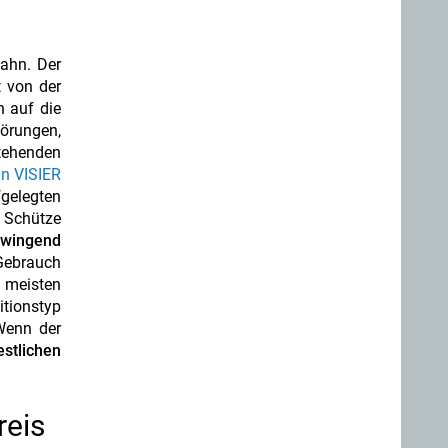
ahn. Der
t von der
n auf die
törungen,
stehenden
in VISIER
gelegten
 Schütze
zwingend
 Gebrauch
 meisten
itionstyp
Wenn der
estlichen
reis