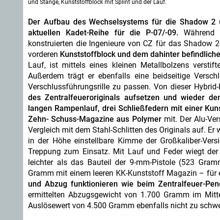
und Stange, Kunststoffblock mit Splint und der Lauf.
Der Aufbau des Wechselsystems für die Shadow 2 u
aktuellen Kadet-Reihe für die P-07/-09.
Während do
konstruierten die Ingenieure von CZ für das Shadow 
vorderen
Kunststoffblock und dem dahinter befindlich
Lauf, ist mittels eines kleinen Metallbolzens versti
Außerdem trägt er ebenfalls eine beidseitige Vers
Verschlussführungsrille zu passen. Von dieser Hybrid
des Zentralfeueroriginals aufsetzen und wieder de
langen Rampenlauf, drei Schließfedern mit einer Kun
Zehn- Schuss-Magazine aus Polymer
mit. Der Alu-Ver
Vergleich mit dem Stahl-Schlitten des Originals auf. Er w
in der Höhe einstellbare Kimme der Großkaliber-Ver
Treppung zum Einsatz. Mit Lauf und Feder wiegt de
leichter als das Bauteil der 9-mm-Pistole (523 Gr
Gramm mit einem leeren KK-Kunststoff Magazin – für e
und Abzug funktionieren wie beim Zentralfeuer-Pen
ermittelten Abzugsgewicht von 1.700 Gramm im Mittel
Auslösewert von 4.500 Gramm ebenfalls nicht zu schwer