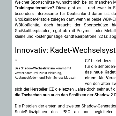
Welcher Sportschütze wünscht sich bei so manchen Mu
Trainingsalternative
? Diese gibt es – und zwar in
besonders Interessante für Deutschland daran ist, 
Großkaliber-Pistole zulegen darf, wenn er beide WBK-E
WBK-pflichtig, doch braucht der Sportschütze h
Großkaliberpistolen, egal ob mit Polymer- oder Meta
kleine und kostengünstige Randfeuerpatrone .22 l.r. ab
Innovativ: Kadet-Wechselsys
CZ bietet derzei
für die Behörden
Das Shadow-Wechselsystem kommt mit
das neue Kadet
verstellbarer Drei-Punkt-Visierung,
einem Alu-Versc
Austauschfedern und Zehn-Schuss-Magazin
von den alten zw
sich der Hersteller CZ die letzten Jahre doch sehr auf
die Tschechen nun auch den Schützen der Shadow 2-Re
Die Pistolen der ersten und zweiten Shadow-Generation
Schießdisziplinen des IPSC an und begleiteten