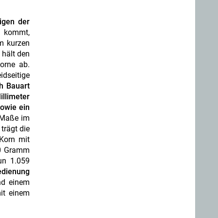
igen der
z kommt,
em kurzen
 hält den
vorne ab.
dseitige
h Bauart
llimeter
owie ein
n Maße im
trägt die
Korn mit
00 Gramm
un 1.059
edienung
nd einem
it einem