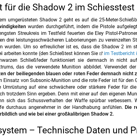
für die Shadow 2 im Schiesstest
tem umgerüsteten Shadow 2 geht es auf die 25-Meter-Schießb
indigkeiten
wurden durchgeführt, indem die Pistole aufgeleg
sten Streukreis im Testfeld feuerten die Eley Pistol-Patrone
n drei leistungsschwächeren Laborierungen zu vereinzelten S
en wurden. Um so erfreulicher ist es, dass die Shadow 2 im 
ei
arbeiten konnte (den Schießtest können Sie
im Testbericht 
warzen Schließfeder funktioniert sie demnach in nicht auf
ktrums, das die verwendete Munition abbildet. Verwendet der
zen der beiliegenden blauen oder roten Feder demnach nicht 
n Einsatz von Subsonic-Munition und die rote Feder ist für den
e Umrüstung auf eine schwächere oder stärkere Feder für die
ch trotzdem Sinn ergeben. Denn mit einer auf den eigenen Mun
n sich das Schussverhalten der Waffe spürbar verbessern. 
Waffe durchaus angenehmer in der Handhabung anfühlen.
Die r
bildlich und wie bei einer großkalibrigen Shadow 2.
ystem – Technische Daten und P