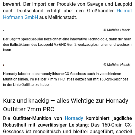
bewahrt. Der Import der Produkte von Savage und Leupold
nach Deutschland erfolgt über den Großhändler
Helmut
Hofmann GmbH
aus Mellrichstadt.
© Mathias Haack
Der Begriff SpeedSet-Dial bezeichnet eine innovative Technologie, dank der man
den Ballistik­turm des Leuopold Vx-6HD Gen 2 werkzeuglos nullen und wechseln
kann.
© Mathias Haack
Hornady laboriert das monolythische CX-Geschoss auch in verschiedene
Munitionslinien. Im Kaliber 7 mm PRC ist es derzeit nur mit 160-grs-Geschoss
in der Linie Outfitter zu haben.
Kurz und knackig — alles Wichtige zur Hornady
Outfitter 7mm PRC
Die
Outfitter-Munition von
Hornady
kombiniert jagdliche
Robustheit mit zuverlässiger Leistung:
Das 160-Grain CX-
Geschoss ist monolithisch und bleifrei ausgeführt, speziell