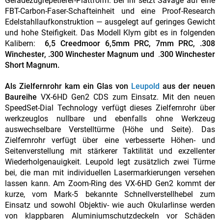
Geradezugrepetierer-Plattform. Bei ihr setzt Savage auf eine
FBT-Carbon-Faser-Schafteinheit und eine Proof-Research
Edelstahllaufkonstruktion — ausgelegt auf geringes Gewicht
und hohe Steifigkeit. Das Modell Klym gibt es in folgenden
Kalibern:
6,5 Creedmoor
6,5mm PRC, 7mm PRC, .308
Winchester, .300 Winchester Magnum und
.
300 Winchester
Short Magnum.
Als Zielfernrohr kam ein Glas von
Leupold
aus der neuen
Baureihe
VX-6HD Gen2 CDS zum Einsatz. Mit den neuen
SpeedSet-Dial Technology verfügt dieses Zielfernrohr über
werkzeuglos nullbare und ebenfalls ohne Werkzeug
auswechselbare Verstelltürme (Höhe und Seite). Das
Zielfernrohr verfügt über eine verbesserte Höhen- und
Seitenverstellung mit stärkerer Taktilität und exzellenter
Wiederholgenauigkeit. Leupold legt zusätzlich zwei Türme
bei, die man mit individuellen Lasermarkierungen versehen
lassen kann. Am Zoom-Ring des VX-6HD Gen2 kommt der
kurze, vom Mark-5 bekannte Schnellverstellhebel zum
Einsatz und sowohl Objektiv- wie auch Okularlinse werden
von klappbaren Aluminiumschutzdeckeln vor Schäden