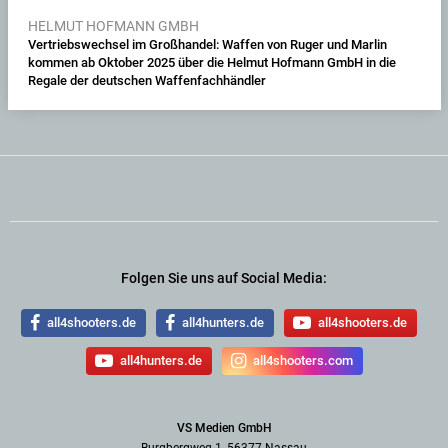
HELMUT HOFMANN GMBH
Vertriebswechsel im Großhandel: Waffen von Ruger und Marlin
kommen ab Oktober 2025 über die Helmut Hofmann GmbH in die
Regale der deutschen Waffenfachhändler
Folgen Sie uns auf Social Media:
all4shooters.de
all4hunters.de
all4shooters.de
all4hunters.de
all4shooters.com
VS Medien GmbH
Burgbergweg 1, 56377 Nassau