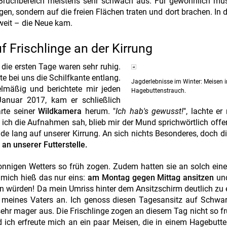
d Bruchbereich meistens sehr schwach aus. Für gewöhnlich mu
en, sondern auf die freien Flächen traten und dort brachen. In d
weit – die Neue kam.
f Frischlinge an der Kirrung
 die ersten Tage waren sehr ruhig.
te bei uns die Schilfkante entlang.
Jagderlebnisse im Winter: Meisen 
gelmäßig und berichtete mir jeden
Hagebuttenstrauch.
anuar 2017, kam er schließlich
rte seiner
Wildkamera
herum. "
Ich hab's gewusst!
", lachte er
 ich die Aufnahmen sah, blieb mir der Mund sprichwörtlich offe
e lang auf unserer Kirrung. An sich nichts Besonderes, doch di
an unserer Futterstelle.
onnigen Wetters so früh zogen. Zudem hatten sie an solch eine
 mich hieß das nur eins:
am Montag gegen Mittag ansitzen
und
en würden! Da mein Umriss hinter dem Ansitzschirm deutlich zu
 meines Vaters an. Ich genoss diesen Tagesansitz auf Schwar
s sehr mager aus. Die Frischlinge zogen an diesem Tag nicht so f
ich erfreute mich an ein paar Meisen, die in einem Hagebutt