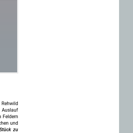
s Rehwild
 Auslauf
n Feldern
chen und
Stück zu