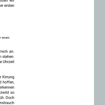
ssten wir
er ersten
in einem
 mich an.
n stehen:
e Uhrzeit
r Kirrung
 hoffen,
 erkennen
zwild so
rüh. Doch
enstrauch