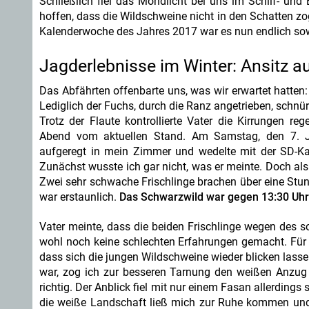
Schließlich fiel das Mondlicht bei uns im Schilf- un
hoffen, dass die Wildschweine nicht in den Schatten zog
Kalenderwoche des Jahres 2017 war es nun endlich so
Jagderlebnisse im Winter: Ansitz au
Das Abfährten offenbarte uns, was wir erwartet hatten:
Lediglich der Fuchs, durch die Ranz angetrieben, schnür
Trotz der Flaute kontrollierte Vater die Kirrungen re
Abend vom aktuellen Stand. Am Samstag, den 7. J
aufgeregt in mein Zimmer und wedelte mit der SD-Ka
Zunächst wusste ich gar nicht, was er meinte. Doch als
Zwei sehr schwache Frischlinge brachen über eine Stund
war erstaunlich.
Das Schwarzwild war gegen 13:30 Uhr 
Vater meinte, dass die beiden Frischlinge wegen des s
wohl noch keine schlechten Erfahrungen gemacht. Für
dass sich die jungen Wildschweine wieder blicken lass
war, zog ich zur besseren Tarnung den weißen Anzug
richtig. Der Anblick fiel mit nur einem Fasan allerding
die weiße Landschaft ließ mich zur Ruhe kommen und 