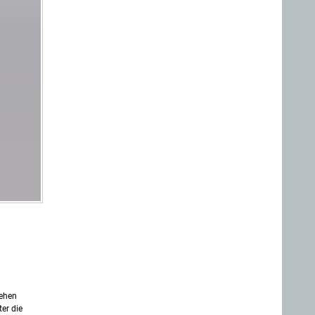
iehen
er die