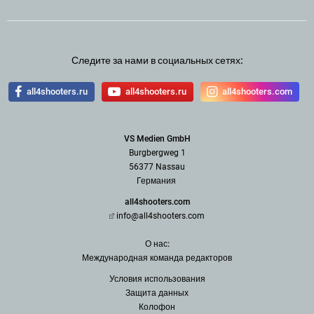
Следите за нами в социальных сетях:
all4shooters.ru
all4shooters.ru
all4shooters.com
VS Medien GmbH
Burgbergweg 1
56377 Nassau
Германия
all4shooters.com
info@all4shooters.com
О нас:
Международная команда редак
торов
Условия использования
З
ащита данных
Колофон