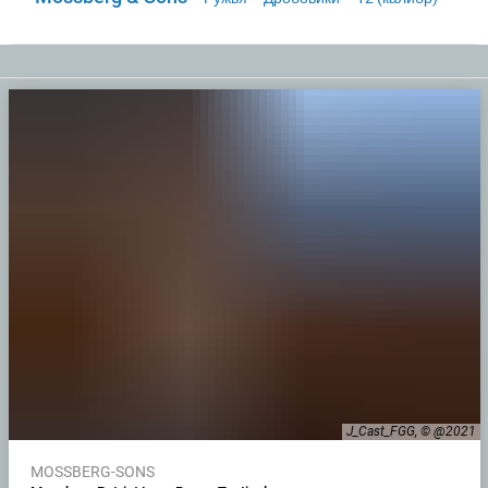
J_Cast_FGG, © @2021
MOSSBERG-SONS