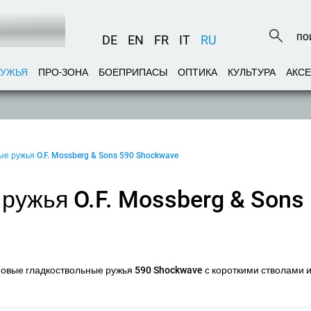
DE
EN
FR
IT
RU
РУЖЬЯ
ПРО-ЗОНА
БОЕПРИПАСЫ
ОПТИКА
КУЛЬТУРА
АКС
е ружья O.F. Mossberg & Sons 590 Shockwave
ружья O.F. Mossberg & Sons
 новые гладкоствольные ружья 590 Shockwave с короткими стволами 