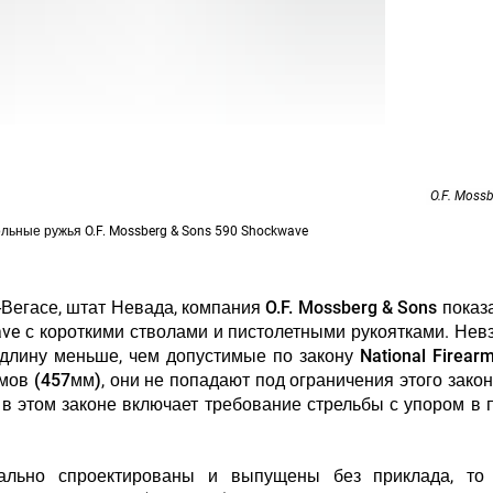
O.F. Mossb
ьные ружья O.F. Mossberg & Sons 590 Shockwave
-Вегасе, штат Невада,
компания O.F. Mossberg & Sons
показ
ve с короткими стволами и пистолетными рукоятками. Нев
длину меньше, чем допустимые по закону
National Firear
ймов (457мм)
, они не попадают под ограничения этого закон
в этом законе включает требование стрельбы с упором в п
ально спроектированы и выпущены без приклада, т