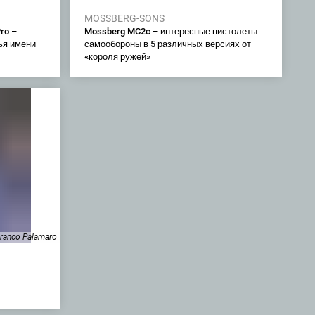
MOSSBERG-SONS
ro –
Mossberg MC2c – интересные пистолеты
ья имени
самообороны в 5 различных версиях от
«короля ружей»
ranco Palamaro