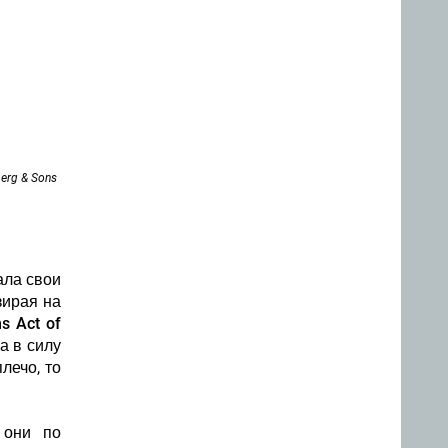
erg & Sons
ала свои
зирая на
ms Act of
а в силу
лечо, то
о
они по