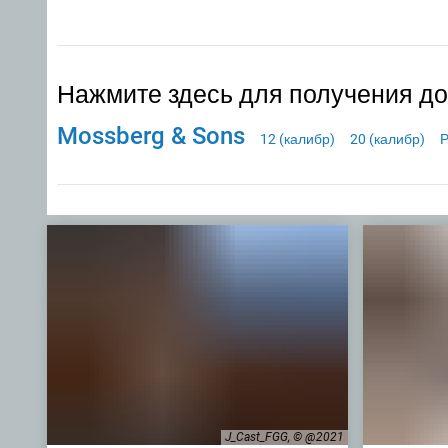
Нажмите здесь для получения д
Mossberg & Sons
12 (калибр)
20 (калибр)
Р
J_Cast_FGG, © @2021