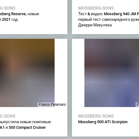
G-SONS
MOSSBERG-SONS
sberg Reserve, новые
Тест & видео: Mossberg 940 JM P
 2021 год
первый тест самозарядного руж
Джерри Микулека
Franco Palamaro
F
G-SONS
MOSSBERG-SONS
выпустила новые помповые
Mossberg 500 ATI Scorpion
A1 и 500 Compact Cruiser