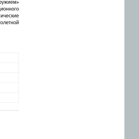
ружием»
ционного
ические
толетной