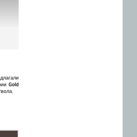
едлагали
ии Gold
ствола
.