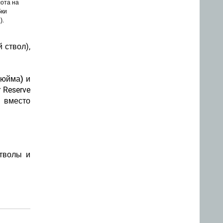
лота на
бки
).
 ствол),
дюйма) и
 Reserve
м вместо
тволы и