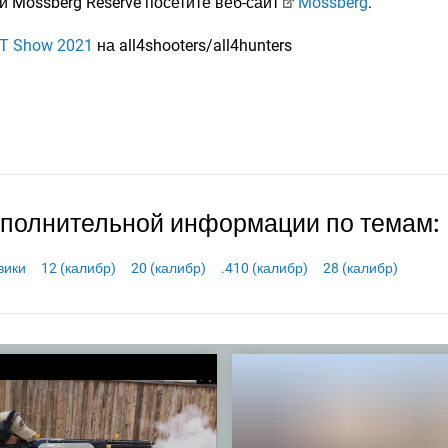
 Mossberg Reserve посетите веб-сайт
Mossberg
.
T Show 2021
на all4shooters/all4hunters
ополнительной информации по темам:
вики
12 (калибр)
20 (калибр)
.410 (калибр)
28 (калибр)