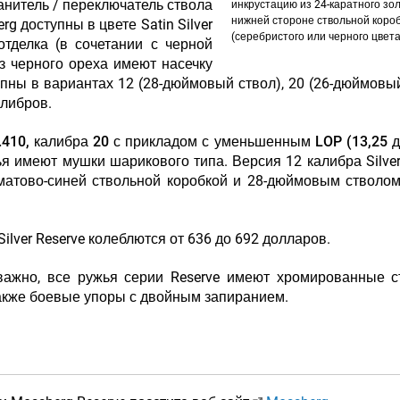
анитель / переключатель ствола
инкрустацию из 24-каратного зо
нижней стороне ствольной коро
g доступны в цвете Satin Silver
(серебристого или черного цвета
отделка (в сочетании с черной
з черного ореха имеют насечку
тупны в вариантах 12 (28-дюймовый ствол), 20 (26-дюймовый
алибров.
.410, калибра 20 с прикладом с уменьшенным LOP (13,25 
 имеют мушки шарикового типа. Версия 12 калибра Silver
, матово-синей ствольной коробкой и 28-дюймовым стволо
ilver Reserve колеблются от 636 до 692 долларов.
важно, все ружья серии Reserve имеют хромированные с
также боевые упоры с двойным запиранием.