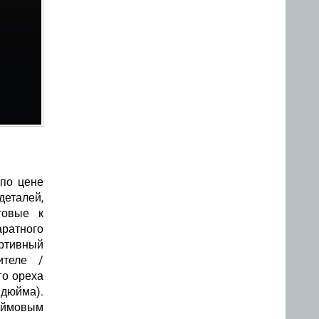
по цене
еталей,
товые к
аратного
ортивный
ителе /
го ореха
 дюйма).
дюймовым