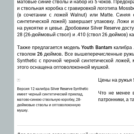
матовые синие стволы и набор из 5 чоков. Предохр
и ствольная коробка с гравировкой логотипа Mossber
(в сочетании с ложей Walnut) или Matte. Синяя 
синтетической ложей) завершает упаковку. Ложи и
на рукоятке и цевье. Дробовики Silver Reserve дос
28 (26-дюймовый ствол) и .410 (ствол 26 дюймов) к
Также предлагается модель Youth Bantam калибра 
стволом 26 дюймов.
Все вышеперечисленные ружья
Synthetic с прочной черной синтетической ложей
этого оснащена оптоволоконной мушкой.
Цены на ружья S
Версия 12 калибра Silver Reserve Synthetic
Что не менее 
имеет черный синтетический приклад,
патронники, а 
матово-синюю ствольную коробку, 28-
дюймовые стволы и оптоволоконную
мушку.