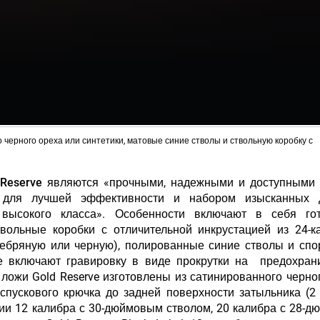
о черного ореха или синтетики, матовые синие стволы и ствольную коробку с
Reserve
являются «прочными, надежными и доступными 
для лучшей эффективности и набором изысканных д
 высокого класса». Особенности включают в себя го
ольные коробки с отличительной инкрустацией из 24-к
ребряную или черную), полированные синие стволы и сп
е включают гравировку в виде прокрутки на предохран
 ложи Gold Reserve изготовлены из сатинированного черно
 спускового крючка до задней поверхности затыльника (2
сии 12 калибра с 30-дюймовым стволом, 20 калибра с 28-