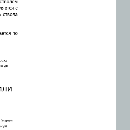
 стволом
ляется с
 ствола
ается по
ореха
ка до
или
 Reserve
ьную