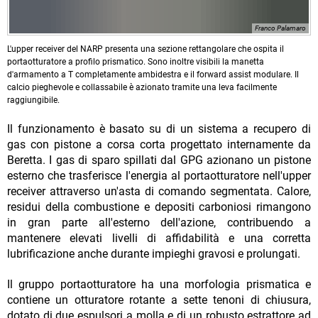
Franco Palamaro
L'upper receiver del NARP presenta una sezione rettangolare che ospita il
portaotturatore a profilo prismatico. Sono inoltre visibili la manetta
d'armamento a T completamente ambidestra e il forward assist modulare. Il
calcio pieghevole e collassabile è azionato tramite una leva facilmente
raggiungibile.
Il funzionamento è basato su di un sistema a recupero di
gas con pistone a corsa corta progettato internamente da
Beretta. I gas di sparo spillati dal GPG azionano un pistone
esterno che trasferisce l'energia al portaotturatore nell'upper
receiver attraverso un'asta di comando segmentata. Calore,
residui della combustione e depositi carboniosi rimangono
in gran parte all'esterno dell'azione, contribuendo a
mantenere elevati livelli di affidabilità e una corretta
lubrificazione anche durante impieghi gravosi e prolungati.
Il gruppo portaotturatore ha una morfologia prismatica e
contiene un otturatore rotante a sette tenoni di chiusura,
dotato di due espulsori a molla e di un robusto estrattore ad