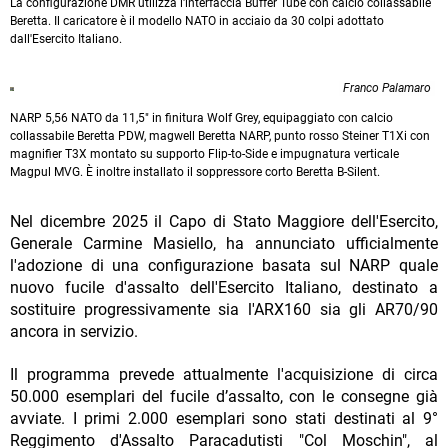
La configurazione DMR utilizza l'interfaccia Buffer Tube con calcio collassabile
Beretta. Il caricatore è il modello NATO in acciaio da 30 colpi adottato
dall'Esercito Italiano.
Franco Palamaro
NARP 5,56 NATO da 11,5" in finitura Wolf Grey, equipaggiato con calcio
collassabile Beretta PDW, magwell Beretta NARP, punto rosso Steiner T1Xi con
magnifier T3X montato su supporto Flip-to-Side e impugnatura verticale
Magpul MVG. È inoltre installato il soppressore corto Beretta B-Silent.
Nel dicembre 2025 il Capo di Stato Maggiore dell'Esercito,
Generale Carmine Masiello, ha annunciato ufficialmente
l'adozione di una configurazione basata sul NARP quale
nuovo fucile d'assalto dell'Esercito Italiano, destinato a
sostituire progressivamente sia l'ARX160 sia gli AR70/90
ancora in servizio.
Il programma prevede attualmente l'acquisizione di circa
50.000 esemplari del fucile d’assalto, con le consegne già
avviate. I primi 2.000 esemplari sono stati destinati al 9°
Reggimento d'Assalto Paracadutisti "Col Moschin", al