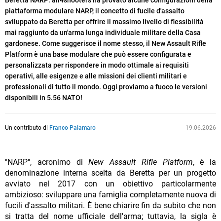
Beretta NARP
:
all4shooters ha provato alcune configurazioni della
piattaforma modulare NARP, il concetto di fucile d'assalto
sviluppato da Beretta per offrire il massimo livello di flessibilità
mai raggiunto da un'arma lunga individuale militare della Casa
gardonese. Come suggerisce il nome stesso, il New Assault Rifle
Platform è una base modulare che può essere configurata e
personalizzata per rispondere in modo ottimale ai requisiti
operativi, alle esigenze e alle missioni dei clienti militari e
professionali di tutto il mondo. Oggi proviamo a fuoco le versioni
disponibili in 5.56 NATO!
Un contributo di
Franco Palamaro
19.06.2026
"NARP", acronimo di
New Assault Rifle Platform
, è la
denominazione interna scelta da Beretta per un progetto
avviato nel 2017 con un obiettivo particolarmente
ambizioso: sviluppare una famiglia completamente nuova di
fucili d'assalto militari. È bene chiarire fin da subito che non
si tratta del nome ufficiale dell'arma; tuttavia, la sigla è