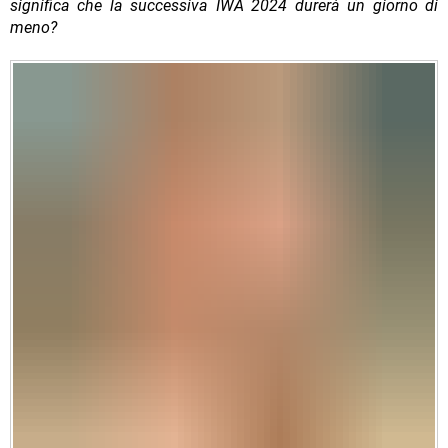
significa che la successiva IWA 2024 durerà un giorno di
meno?